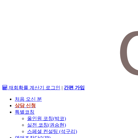
재회확률 계산기
로그인
|
간편 가입
처음 오신 분
상담 신청
특별코칭
올인원 코칭(박코)
실전 코칭(권승현)
스페셜 컨설팅 (석구리)
연애조작단(VIP)