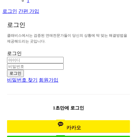
1
로그인
간편 가입
로
그
인
클
래
비
스
에
서
는
검
증
된
연
애
전
문
가
들
이
당
신
의
상
황
에
딱
맞
는
해
결
방
법
을
제
공
해
드
리
는
곳
입
니
다
.
로그인
로그인
비밀번호 찾기
회원가입
1초만에 로그인
카카오