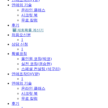
연애의 기술
온라인 클래스
시크릿 북
무료 칼럼
후기
재회확률 계산기
처음오신분
1
상담 신청
1
특별코칭
올인원 코칭(박코)
실전 코칭(권승현)
스페셜 컨설팅 (석구리)
연애조작단(VIP)
1
연애의 기술
온라인 클래스
시크릿 북
무료 칼럼
후기