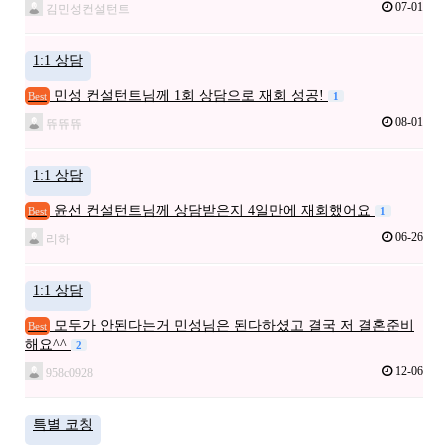
07-01
김민성컨설턴트
1:1 상담
민성 컨설턴트님께 1회 상담으로 재회 성공!
Best
1
08-01
뜌뜌뜌
1:1 상담
윤선 컨설턴트님께 상담받은지 4일만에 재회했어요
Best
1
06-26
리하
1:1 상담
모두가 안된다는거 민성님은 된다하셨고 결국 저 결혼준비
Best
해요^^
2
12-06
958c0928
특별 코칭