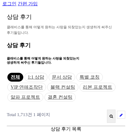
로그인
간편 가입
상
담
후
기
클
래
비
스
를
통
해
어
떻
게
원
하
는
사
랑
을
되
찾
았
는
지
생
생
하
게
써
주
신
후
기
들
입
니
다
.
상담 후기
클래비스를 통해 어떻게
원하는 사랑을 되찾았는지
생생하게 써주신 후기들입니다.
전체
1:1 상담
문서 상담
특별 코칭
VIP 연애조작단
블랙 컨설팅
리본 프로젝트
알파 프로젝트
결혼 컨설팅
Total 1,713건
1 페이지
상담 후기 목록