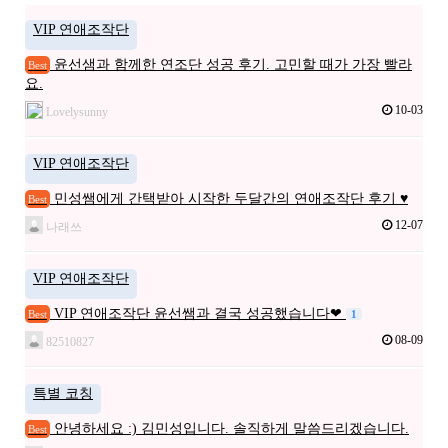
VIP 연애조작단
윤선샘과 함께한 연조단 성공 후기. 고민할 때가 가장 빨라
Best
요.
10-03
Lovelysunny
VIP 연애조작단
민성쌤에게 간택받아 시작한 두달간의 연애조작단 후기 ♥
Best
12-07
나래쓰
VIP 연애조작단
VIP 연애조작단 윤선쌤과 결국 성공했습니다❤
Best
1
08-09
82510827
특별 코칭
안녕하세요 :) 김민성입니다. 솔직하게 말씀드리겠습니다.
Best