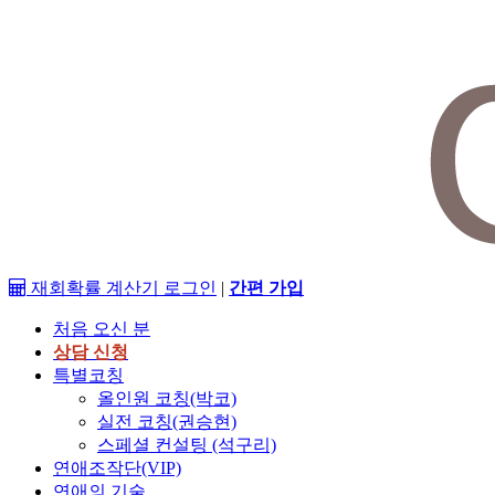
재회확률 계산기
로그인
|
간편 가입
처음 오신 분
상담 신청
특별코칭
올인원 코칭(박코)
실전 코칭(권승현)
스페셜 컨설팅 (석구리)
연애조작단(VIP)
연애의 기술