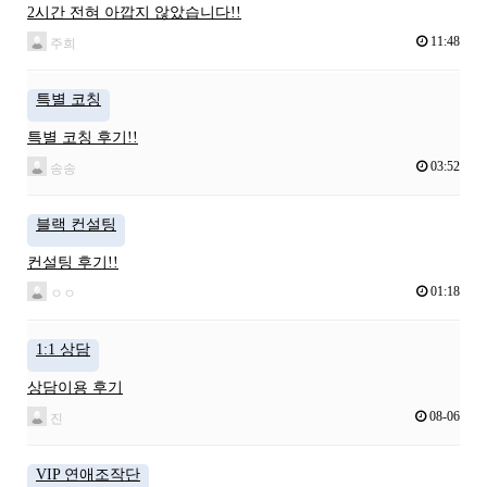
2시간 전혀 아깝지 않았습니다!!
11:48
주희
특별 코칭
특별 코칭 후기!!
03:52
송송
블랙 컨설팅
컨설팅 후기!!
01:18
ㅇㅇ
1:1 상담
상담이용 후기
08-06
진
VIP 연애조작단