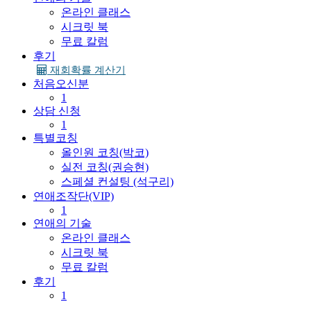
온라인 클래스
시크릿 북
무료 칼럼
후기
재회확률 계산기
처음오신분
1
상담 신청
1
특별코칭
올인원 코칭(박코)
실전 코칭(권승현)
스페셜 컨설팅 (석구리)
연애조작단(VIP)
1
연애의 기술
온라인 클래스
시크릿 북
무료 칼럼
후기
1