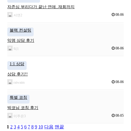
자존심 부리다가 끝난 연애..재회까지
08-06
서연2
블랙 컨설팅
익명 상담 후기
08-06
익1
1:1 상담
상담 후기!!
08-06
raiwaim
특별 코칭
박코님 코칭 후기
08-05
이주은3
1
2
3
4
5
6
7
8
9
10
다음
맨끝