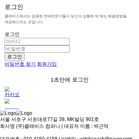
로
그
인
클
래
비
스
에
서
는
검
증
된
연
애
전
문
가
들
이
당
신
의
상
황
에
딱
맞
는
해
결
방
법
을
제
공
해
드
리
는
곳
입
니
다
.
로그인
로그인
비밀번호 찾기
회원가입
1초만에 로그인
카카오
네이버
서울 서초구 서초대로77길 39, MK빌딩 901호
회사명 (주)클래비스 컴퍼니 | 대표자 이름 : 박근덕
대표번호 : 010-4150-4158 | 이메일 : witchcoach@naver.com