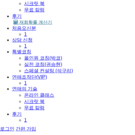
시크릿 북
무료 칼럼
후기
재회확률 계산기
처음오신분
1
상담 신청
1
특별코칭
올인원 코칭(박코)
실전 코칭(권승현)
스페셜 컨설팅 (석구리)
연애조작단(VIP)
1
연애의 기술
온라인 클래스
시크릿 북
무료 칼럼
후기
1
로그인
간편 가입