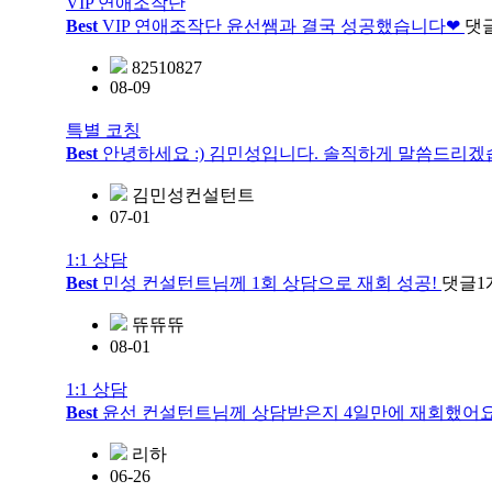
VIP 연애조작단
Best
VIP 연애조작단 윤선쌤과 결국 성공했습니다❤
댓
82510827
08-09
특별 코칭
Best
안녕하세요 :) 김민성입니다. 솔직하게 말씀드리겠
김민성컨설턴트
07-01
1:1 상담
Best
민성 컨설턴트님께 1회 상담으로 재회 성공!
댓글
1
뜌뜌뜌
08-01
1:1 상담
Best
윤선 컨설턴트님께 상담받은지 4일만에 재회했어
리하
06-26