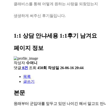
클
래
비
스
를
통
해
어
떻
게
원
하
는
사
랑
을
되
찾
았
는
지
생
생
하
게
써
주
신
후
기
들
입
니
다
.
1:1 상담
안냐세용 1:1후기 남겨요
페이지 정보
작성자
수여니
댓글
0건
조회
450회
작성일
26-06-16 20:44
목록
글쓰기
본문
원래부터 군입대를 앞두고 있던 나이긴 해서 알고도 만나