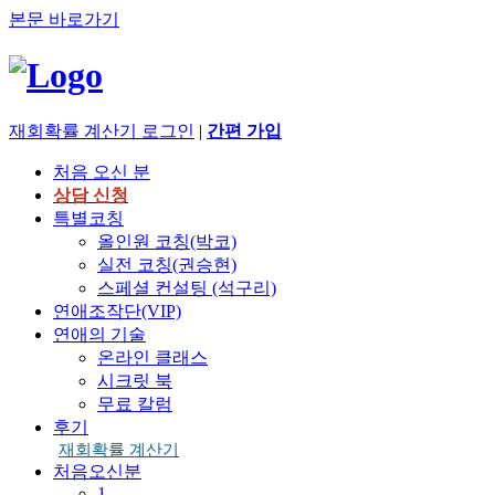
본문 바로가기
재회확률 계산기
로그인
|
간편 가입
처음 오신 분
상담 신청
특별코칭
올인원 코칭(박코)
실전 코칭(권승현)
스페셜 컨설팅 (석구리)
연애조작단(VIP)
연애의 기술
온라인 클래스
시크릿 북
무료 칼럼
후기
재회확률 계산기
처음오신분
1