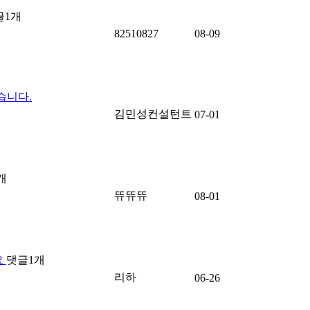
글
1
개
82510827
08-09
습니다.
김민성컨설턴트
07-01
개
뜌뜌뜌
08-01
요
댓글
1
개
리하
06-26