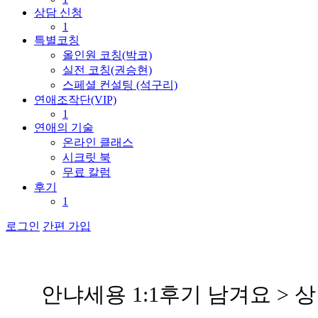
상담 신청
1
특별코칭
올인원 코칭(박코)
실전 코칭(권승현)
스페셜 컨설팅 (석구리)
연애조작단(VIP)
1
연애의 기술
온라인 클래스
시크릿 북
무료 칼럼
후기
1
로그인
간편 가입
안
냐
세
용
1
:
1
후
기
남
겨
요
>
상