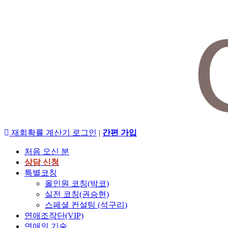
재회확률 계산기
로그인
|
간편 가입
처음 오신 분
상담 신청
특별코칭
올인원 코칭(박코)
실전 코칭(권승현)
스페셜 컨설팅 (석구리)
연애조작단(VIP)
연애의 기술