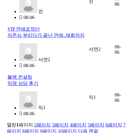
진
06
진
08-06
VIP 연애조작단
자존심 부리다가 끝난 연애..재회까지
08-
서연2
06
서연2
08-06
블랙 컨설팅
익명 상담 후기
08-
익1
06
익1
08-06
열린
1
페이지
2
페이지
3
페이지
4
페이지
5
페이지
6
페이지
7
페이지
8
페이지
9
페이지
10
페이지
다음
맨끝