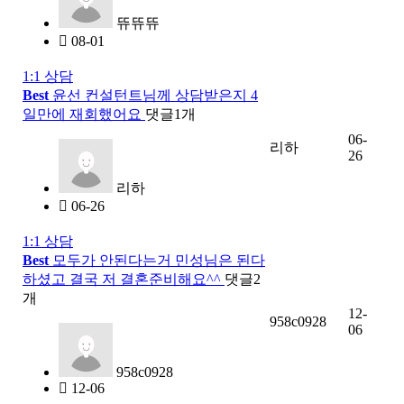
뜌뜌뜌
08-01
1:1 상담
Best
윤선 컨설턴트님께 상담받은지 4
일만에 재회했어요
댓글
1
개
06-
리하
26
리하
06-26
1:1 상담
Best
모두가 안된다는거 민성님은 된다
하셨고 결국 저 결혼준비해요^^
댓글
2
개
12-
958c0928
06
958c0928
12-06