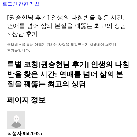
로그인
간편 가입
[
권
승
현
님
후
기
]
인
생
의
나
침
반
을
찾
은
시
간
:
연
애
를
넘
어
삶
의
본
질
을
꿰
뚫
는
최
고
의
상
담
>
상
담
후
기
클
래
비
스
를
통
해
어
떻
게
원
하
는
사
랑
을
되
찾
았
는
지
생
생
하
게
써
주
신
후
기
들
입
니
다
.
특별 코칭
​[권승현님 후기] 인생의 나침
반을 찾은 시간: 연애를 넘어 삶의 본
질을 꿰뚫는 최고의 상담
페이지 정보
작성자
9bf70955