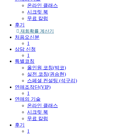
온라인 클래스
시크릿 북
무료 칼럼
후기
재회확률 계산기
처음오신분
1
상담 신청
1
특별코칭
올인원 코칭(박코)
실전 코칭(권승현)
스페셜 컨설팅 (석구리)
연애조작단(VIP)
1
연애의 기술
온라인 클래스
시크릿 북
무료 칼럼
후기
1