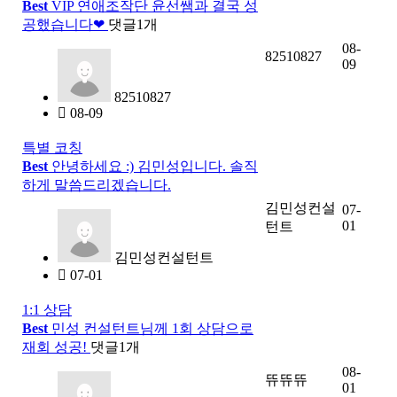
Best
VIP 연애조작단 윤선쌤과 결국 성
공했습니다❤
댓글
1
개
08-
82510827
09
82510827
08-09
특별 코칭
Best
안녕하세요 :) 김민성입니다. 솔직
하게 말씀드리겠습니다.
김민성컨설
07-
01
턴트
김민성컨설턴트
07-01
1:1 상담
Best
민성 컨설턴트님께 1회 상담으로
재회 성공!
댓글
1
개
08-
뜌뜌뜌
01