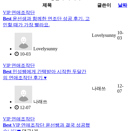
제목
글쓴이
날짜
VIP 연애조작단
Best
윤선샘과 함께한 연조단 성공 후기. 고
민할 때가 가장 빨라요.
10-
Lovelysunny
03
Lovelysunny
10-03
VIP 연애조작단
Best
민성쌤에게 간택받아 시작한 두달간
의 연애조작단 후기 ♥
12-
나래쓰
07
나래쓰
12-07
VIP 연애조작단
Best
VIP 연애조작단 윤선쌤과 결국 성공했