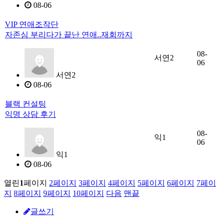
08-06
VIP 연애조작단
자존심 부리다가 끝난 연애..재회까지
08-
서연2
06
서연2
08-06
블랙 컨설팅
익명 상담 후기
08-
익1
06
익1
08-06
열린
1
페이지
2
페이지
3
페이지
4
페이지
5
페이지
6
페이지
7
페이
지
8
페이지
9
페이지
10
페이지
다음
맨끝
글쓰기