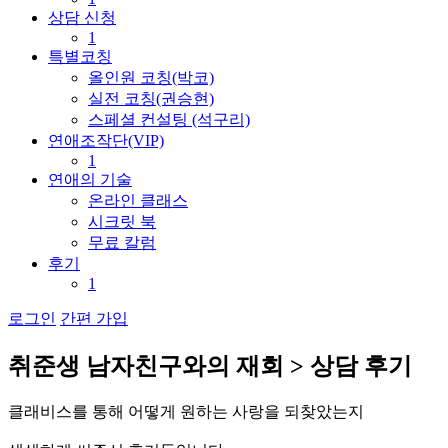
상담 신청
1
특별코칭
올인원 코칭(박코)
실전 코칭(권승현)
스페셜 컨설팅 (석구리)
연애조작단(VIP)
1
연애의 기술
온라인 클래스
시크릿 북
무료 칼럼
후기
1
로그인
간편 가입
취
준
생
남
자
친
구
와
의
재
회
>
상
담
후
기
클
래
비
스
를
통
해
어
떻
게
원
하
는
사
랑
을
되
찾
았
는
지