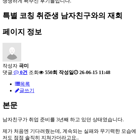
생
생
하
게
써
주
신
후
기
들
입
니
다
.
특별 코칭
취준생 남자친구와의 재회
페이지 정보
작성자
곡미
댓글
0건
조회
550회
작성일
26-06-15 11:48
목록
글쓰기
본문
남자친구가 취업 준비를 3년째 하고 있던 상태였습니다.
제가 처음엔 기다려줬는데, 계속되는 실패와 무기력한 모습에
저도 점점 솔직히 지쳐가더라고요..