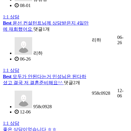
08-01
1:1 상담
Best
윤선 컨설턴트님께 상담받은지 4일만
에 재회했어요
댓글
1
개
06-
리하
26
리하
06-26
1:1 상담
Best
모두가 안된다는거 민성님은 된다하
셨고 결국 저 결혼준비해요^^
댓글
2
개
12-
958c0928
06
958c0928
12-06
1:1 상담
좋은 상담이었습니다 ㅎㅎ