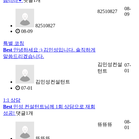
습니다❤
댓글
1
개
08-
82510827
09
82510827
08-09
특별 코칭
Best
안녕하세요 :) 김민성입니다. 솔직하게
말씀드리겠습니다.
김민성컨설
07-
01
턴트
김민성컨설턴트
07-01
1:1 상담
Best
민성 컨설턴트님께 1회 상담으로 재회
성공!
댓글
1
개
08-
뜌뜌뜌
01
뜌뜌뜌