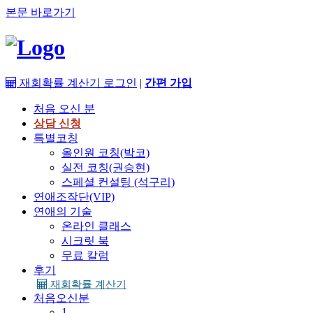
본문 바로가기
재회확률 계산기
로그인
|
간편 가입
처음 오신 분
상담 신청
특별코칭
올인원 코칭(박코)
실전 코칭(권승현)
스페셜 컨설팅 (석구리)
연애조작단(VIP)
연애의 기술
온라인 클래스
시크릿 북
무료 칼럼
후기
재회확률 계산기
처음오신분
1