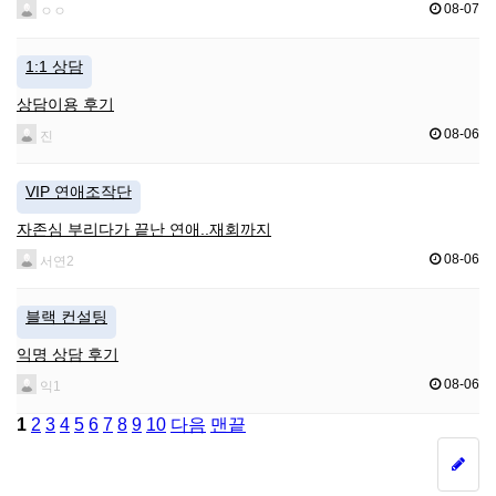
08-07
ㅇㅇ
1:1 상담
상담이용 후기
08-06
진
VIP 연애조작단
자존심 부리다가 끝난 연애..재회까지
08-06
서연2
블랙 컨설팅
익명 상담 후기
08-06
익1
1
2
3
4
5
6
7
8
9
10
다음
맨끝