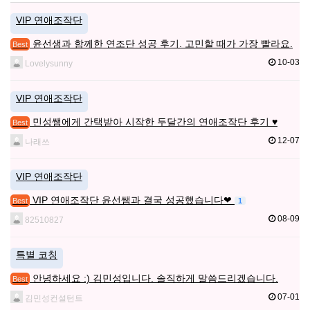
VIP 연애조작단
윤선샘과 함께한 연조단 성공 후기. 고민할 때가 가장 빨라요.
Best
10-03
Lovelysunny
VIP 연애조작단
민성쌤에게 간택받아 시작한 두달간의 연애조작단 후기 ♥
Best
12-07
나래쓰
VIP 연애조작단
VIP 연애조작단 윤선쌤과 결국 성공했습니다❤
1
Best
08-09
82510827
특별 코칭
안녕하세요 :) 김민성입니다. 솔직하게 말씀드리겠습니다.
Best
07-01
김민성컨설턴트