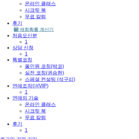
온라인 클래스
시크릿 북
무료 칼럼
후기
재회확률 계산기
처음오신분
1
상담 신청
1
특별코칭
올인원 코칭(박코)
실전 코칭(권승현)
스페셜 컨설팅 (석구리)
연애조작단(VIP)
1
연애의 기술
온라인 클래스
시크릿 북
무료 칼럼
후기
1