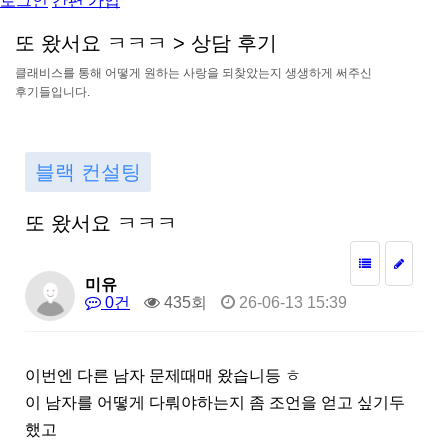
로그인
간편 가입
또
왔
서
요
ㅋ
ㅋ
ㅋ
>
상
담
후
기
클
래
비
스
를
통
해
어
떻
게
원
하
는
사
랑
을
되
찾
았
는
지
생
생
하
게
써
주
신
후
기
들
입
니
다
.
블랙 컨설팅
또 왔서요 ㅋㅋㅋ
미유
0건
435회
26-06-13 15:39
이번엔 다른 남자 문제때매 왔습니등 ㅎ
이 남자를 어떻게 다뤄야하는지 좀 조언을 얻고 싶기두
했고