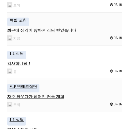
07-18
토미
특별 코칭
최근에 생각이 많아져 상담 받았습니다
07-18
지굥
1:1 상담
감사합니당!!
07-18
윤
VIP 연애조작단
자주 싸우다가 헤어진 커플 재회
07-16
주희
1:1 상담