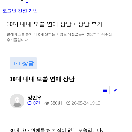
1
로그인
간편 가입
3
0
대
내
내
모
쏠
연
애
상
담
>
상
담
후
기
클
래
비
스
를
통
해
어
떻
게
원
하
는
사
랑
을
되
찾
았
는
지
생
생
하
게
써
주
신
후
기
들
입
니
다
.
1:1 상담
30대 내내 모쏠 연애 상담
정민우
0건
586회
26-05-24 19:13
30대 내내 연애를 해본 적이 없는 모쏠입니다.