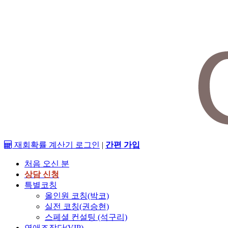
재회확률 계산기
로그인
|
간편 가입
처음 오신 분
상담 신청
특별코칭
올인원 코칭(박코)
실전 코칭(권승현)
스페셜 컨설팅 (석구리)
연애조작단(VIP)