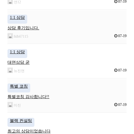
07-19
연12
1:1 상담
상담 후기입니다.
07-19
8db67115
1:1 상담
대면상담 굳
07-19
뉴진면
특별 코칭
특별코칭 감사합니다!!
07-19
미진
블랙 컨설팅
최고의 상담이었씁니다