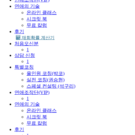
연애의 기술
온라인 클래스
시크릿 북
무료 칼럼
후기
재회확률 계산기
처음오신분
1
상담 신청
1
특별코칭
올인원 코칭(박코)
실전 코칭(권승현)
스페셜 컨설팅 (석구리)
연애조작단(VIP)
1
연애의 기술
온라인 클래스
시크릿 북
무료 칼럼
후기