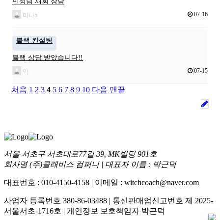
민성님 재회 상담
07-16
미나5
블랙 컨설팅
블랙 상담 받았습니다!!
07-15
익
처음
1
2
3
4
5
6
7
8
9
10
다음
맨끝
서울 서초구 서초대로77길 39, MK빌딩 901호
회사명 (주)클래비스 컴퍼니 | 대표자 이름 : 박근덕
대표번호 : 010-4150-4158 | 이메일 : witchcoach@naver.com
사업자 등록번호 380-86-03488 | 통신판매업신고번호 제 2025-
서울서초-1716호 | 개인정보 보호책임자 박근덕