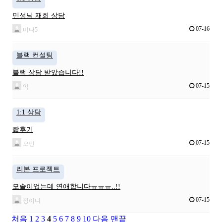
민성님 재회 상담
07-16
미나5
블랙 컨설팅
블랙 상담 받았습니다!!
07-15
익
1:1 상담
짧후기
07-15
오민
리본 프로젝트
모솔이었는데 연애합니다ㅠㅠㅠ..!!
07-15
정이니
처음
1
2
3
4
5
6
7
8
9
10
다음
맨끝