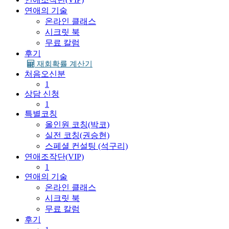
연애의 기술
온라인 클래스
시크릿 북
무료 칼럼
후기
재회확률 계산기
처음오신분
1
상담 신청
1
특별코칭
올인원 코칭(박코)
실전 코칭(권승현)
스페셜 컨설팅 (석구리)
연애조작단(VIP)
1
연애의 기술
온라인 클래스
시크릿 북
무료 칼럼
후기