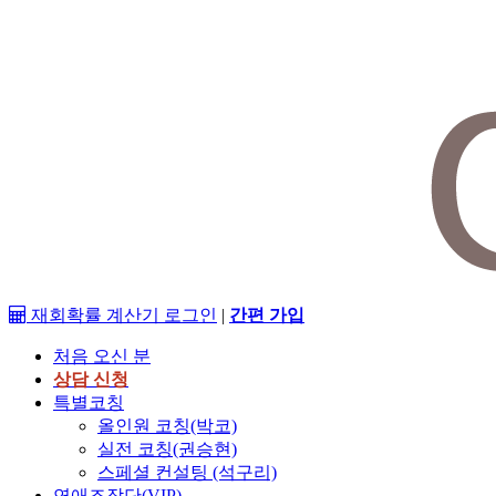
재회확률 계산기
로그인
|
간편 가입
처음 오신 분
상담 신청
특별코칭
올인원 코칭(박코)
실전 코칭(권승현)
스페셜 컨설팅 (석구리)
연애조작단(VIP)