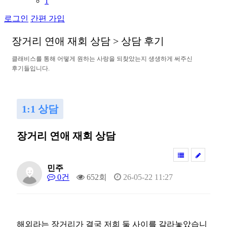
1
로그인
간편 가입
장
거
리
연
애
재
회
상
담
>
상
담
후
기
클
래
비
스
를
통
해
어
떻
게
원
하
는
사
랑
을
되
찾
았
는
지
생
생
하
게
써
주
신
후
기
들
입
니
다
.
1:1 상담
장거리 연애 재회 상담
민주
0건
652회
26-05-22 11:27
해외라는 장거리가 결국 저희 둘 사이를 갈라놓았습니