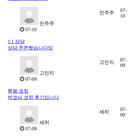
07-
민주주
10
민주주
07-10
1:1 상담
상담 쫀쫀했습니다잉
07-
고민지
09
고민지
07-09
특별 코칭
박코님 코칭 후기입니다
07-
세히
09
세히
07-09