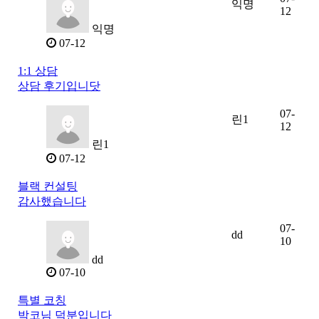
익명
12
익명
07-12
1:1 상담
상담 후기입니닷
07-
린1
12
린1
07-12
블랙 컨설팅
감사했습니다
07-
dd
10
dd
07-10
특별 코칭
박코님 덕분입니다