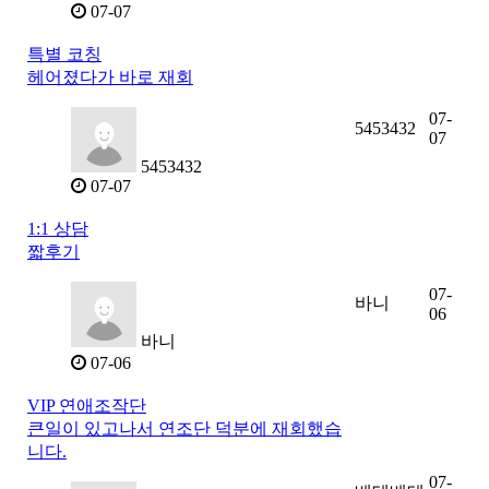
07-07
특별 코칭
헤어졌다가 바로 재회
07-
5453432
07
5453432
07-07
1:1 상담
짧후기
07-
바니
06
바니
07-06
VIP 연애조작단
큰일이 있고나서 연조단 덕분에 재회했습
니다.
07-