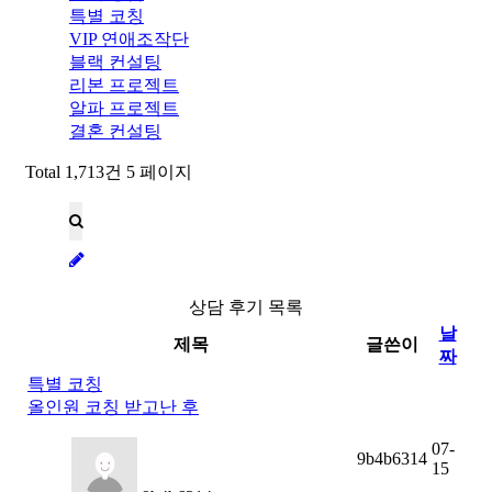
특별 코칭
VIP 연애조작단
블랙 컨설팅
리본 프로젝트
알파 프로젝트
결혼 컨설팅
Total 1,713건
5 페이지
상담 후기 목록
날
제목
글쓴이
짜
특별 코칭
올인원 코칭 받고난 후
07-
9b4b6314
15