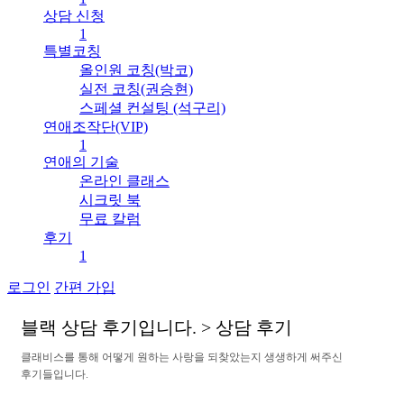
상담 신청
1
특별코칭
올인원 코칭(박코)
실전 코칭(권승현)
스페셜 컨설팅 (석구리)
연애조작단(VIP)
1
연애의 기술
온라인 클래스
시크릿 북
무료 칼럼
후기
1
로그인
간편 가입
블
랙
상
담
후
기
입
니
다
.
>
상
담
후
기
클
래
비
스
를
통
해
어
떻
게
원
하
는
사
랑
을
되
찾
았
는
지
생
생
하
게
써
주
신
후
기
들
입
니
다
.