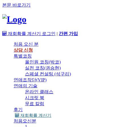
본문 바로가기
재회확률 계산기
로그인
|
간편 가입
처음 오신 분
상담 신청
특별코칭
올인원 코칭(박코)
실전 코칭(권승현)
스페셜 컨설팅 (석구리)
연애조작단(VIP)
연애의 기술
온라인 클래스
시크릿 북
무료 칼럼
후기
재회확률 계산기
처음오신분
1