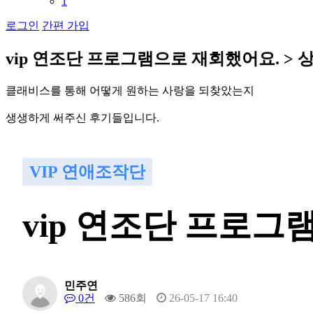
1
로그인
간편 가입
v
i
p
연
조
단
프
로
그
램
으
로
재
회
했
어
요
.
>
클
래
비
스
를
통
해
어
떻
게
원
하
는
사
랑
을
되
찾
았
는
지
생
생
하
게
써
주
신
후
기
들
입
니
다
.
VIP 연애조작단
vip 연조단 프로그
민주연
0건
586회
26-05-17 16:40