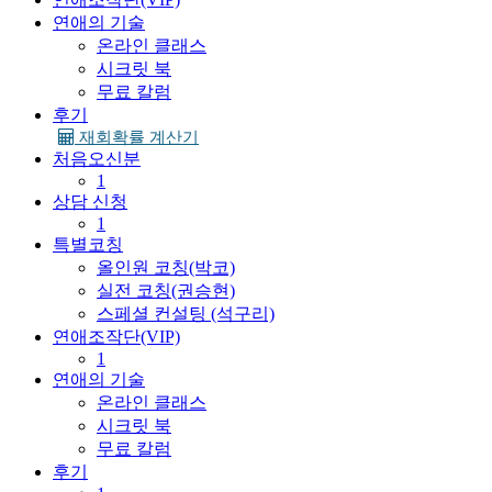
연애의 기술
온라인 클래스
시크릿 북
무료 칼럼
후기
재회확률 계산기
처음오신분
1
상담 신청
1
특별코칭
올인원 코칭(박코)
실전 코칭(권승현)
스페셜 컨설팅 (석구리)
연애조작단(VIP)
1
연애의 기술
온라인 클래스
시크릿 북
무료 칼럼
후기