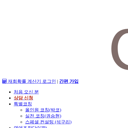
재회확률 계산기
로그인
|
간편 가입
처음 오신 분
상담 신청
특별코칭
올인원 코칭(박코)
실전 코칭(권승현)
스페셜 컨설팅 (석구리)
연애조작단(VIP)