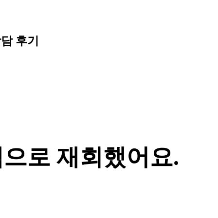
상
담
후
기
램으로 재회했어요.