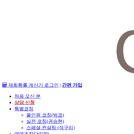
재회확률 계산기
로그인
|
간편 가입
처음 오신 분
상담 신청
특별코칭
올인원 코칭(박코)
실전 코칭(권승현)
스페셜 컨설팅 (석구리)
연애조작단(VIP)