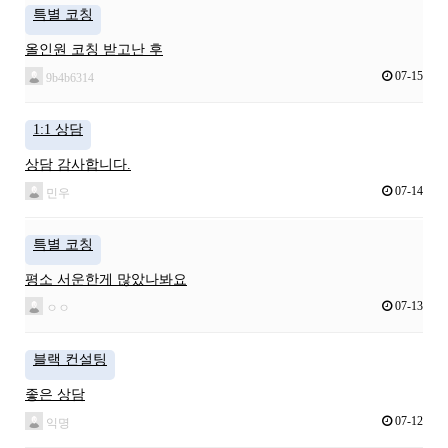
특별 코칭
올인원 코칭 받고난 후
07-15
9b4b6314
1:1 상담
상담 감사합니다.
07-14
민우
특별 코칭
평소 서운한게 많았나봐요
07-13
ㅇㅇ
블랙 컨설팅
좋은 상담
07-12
익명