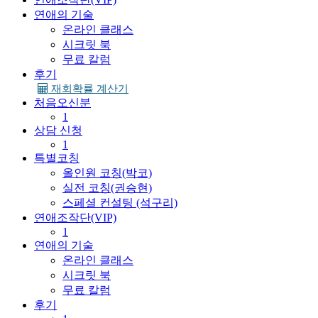
연애의 기술
온라인 클래스
시크릿 북
무료 칼럼
후기
재회확률 계산기
처음오신분
1
상담 신청
1
특별코칭
올인원 코칭(박코)
실전 코칭(권승현)
스페셜 컨설팅 (석구리)
연애조작단(VIP)
1
연애의 기술
온라인 클래스
시크릿 북
무료 칼럼
후기