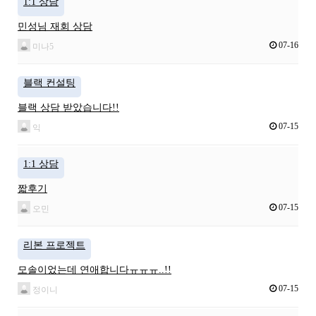
1:1 상담
민성님 재회 상담
07-16
미나5
블랙 컨설팅
블랙 상담 받았습니다!!
07-15
익
1:1 상담
짧후기
07-15
오민
리본 프로젝트
모솔이었는데 연애합니다ㅠㅠㅠ..!!
07-15
정이니