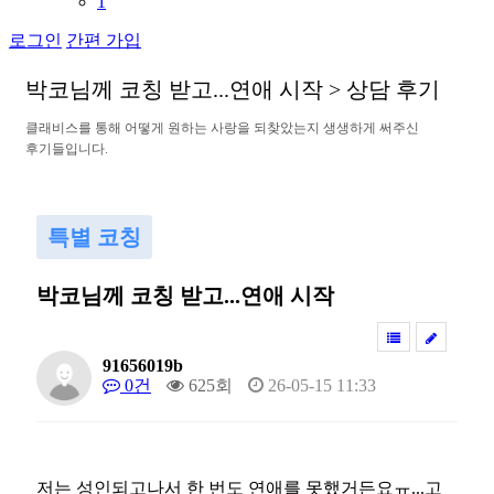
1
로그인
간편 가입
박
코
님
께
코
칭
받
고
.
.
.
연
애
시
작
>
상
담
후
기
클
래
비
스
를
통
해
어
떻
게
원
하
는
사
랑
을
되
찾
았
는
지
생
생
하
게
써
주
신
후
기
들
입
니
다
.
특별 코칭
박코님께 코칭 받고...연애 시작
91656019b
0건
625회
26-05-15 11:33
저는 성인되고나서 한 번도 연애를 못했거든요ㅠ...고