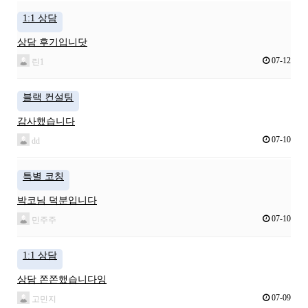
1:1 상담
상담 후기입니닷
07-12
린1
블랙 컨설팅
감사했습니다
07-10
dd
특별 코칭
박코님 덕분입니다
07-10
민주주
1:1 상담
상담 쫀쫀했습니다잉
07-09
고민지