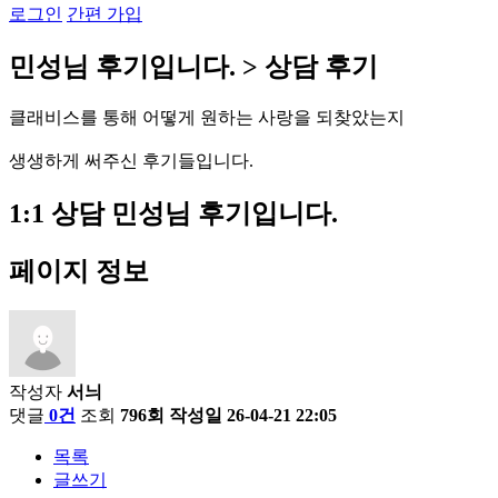
로그인
간편 가입
민
성
님
후
기
입
니
다
.
>
상
담
후
기
클
래
비
스
를
통
해
어
떻
게
원
하
는
사
랑
을
되
찾
았
는
지
생
생
하
게
써
주
신
후
기
들
입
니
다
.
1:1 상담
민성님 후기입니다.
페이지 정보
작성자
서늬
댓글
0건
조회
796회
작성일
26-04-21 22:05
목록
글쓰기