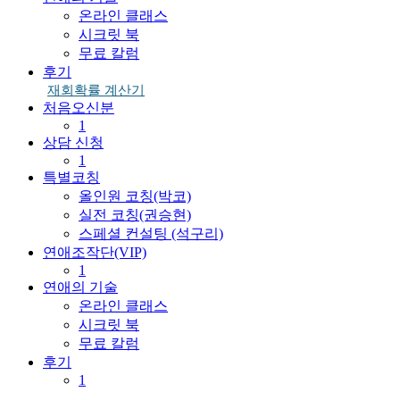
온라인 클래스
시크릿 북
무료 칼럼
후기
재회확률 계산기
처음오신분
1
상담 신청
1
특별코칭
올인원 코칭(박코)
실전 코칭(권승현)
스페셜 컨설팅 (석구리)
연애조작단(VIP)
1
연애의 기술
온라인 클래스
시크릿 북
무료 칼럼
후기
1