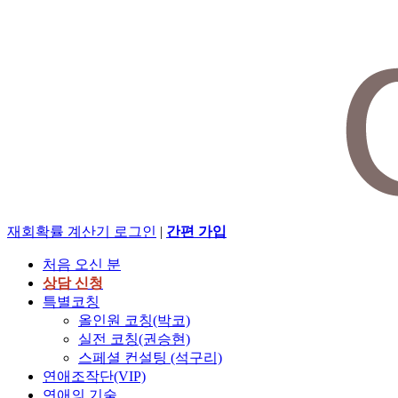
재회확률 계산기
로그인
|
간편 가입
처음 오신 분
상담 신청
특별코칭
올인원 코칭(박코)
실전 코칭(권승현)
스페셜 컨설팅 (석구리)
연애조작단(VIP)
연애의 기술