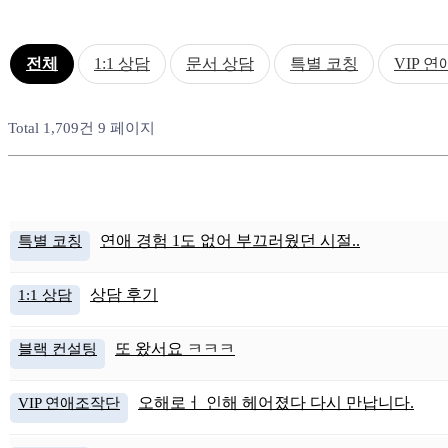
전체
1:1 상담
문서 상담
특별 코칭
VIP 
Total 1,709건
9 페이지
특별 코칭
연애 경험 1도 없어 부끄러웠던 시절..
1:1 상담
상담 후기
블랙 컨설팅
또 왔서요 ㅋㅋㅋ
VIP 연애조작단
오해로ㅓ 인해 헤어졌다 다시 만납니다.