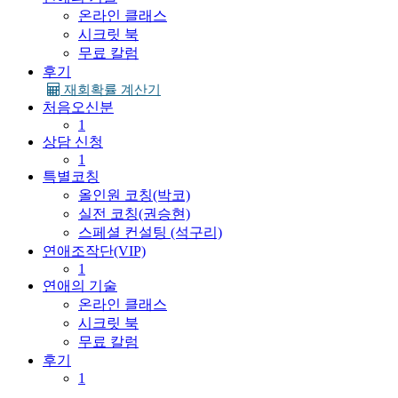
온라인 클래스
시크릿 북
무료 칼럼
후기
재회확률 계산기
처음오신분
1
상담 신청
1
특별코칭
올인원 코칭(박코)
실전 코칭(권승현)
스페셜 컨설팅 (석구리)
연애조작단(VIP)
1
연애의 기술
온라인 클래스
시크릿 북
무료 칼럼
후기
1