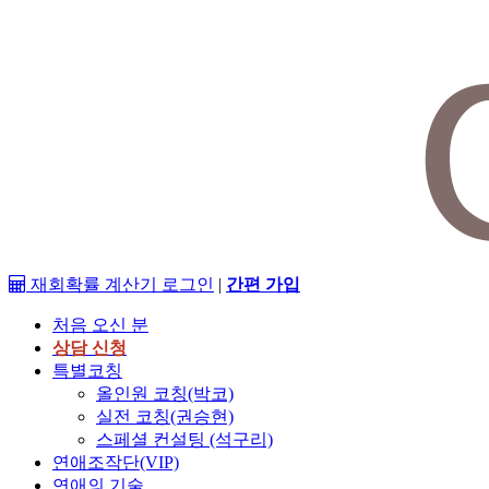
재회확률 계산기
로그인
|
간편 가입
처음 오신 분
상담 신청
특별코칭
올인원 코칭(박코)
실전 코칭(권승현)
스페셜 컨설팅 (석구리)
연애조작단(VIP)
연애의 기술