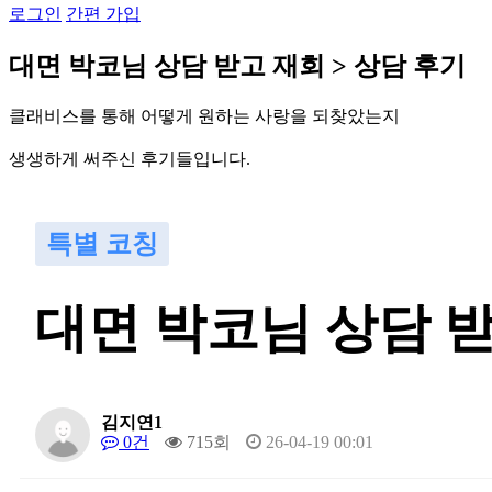
로그인
간편 가입
대
면
박
코
님
상
담
받
고
재
회
>
상
담
후
기
클
래
비
스
를
통
해
어
떻
게
원
하
는
사
랑
을
되
찾
았
는
지
생
생
하
게
써
주
신
후
기
들
입
니
다
.
특별 코칭
대면 박코님 상담 
김지연1
0건
715회
26-04-19 00:01