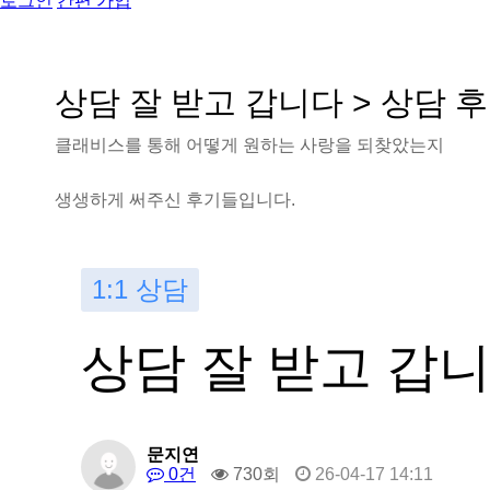
로그인
간편 가입
상
담
잘
받
고
갑
니
다
>
상
담
후
클
래
비
스
를
통
해
어
떻
게
원
하
는
사
랑
을
되
찾
았
는
지
생
생
하
게
써
주
신
후
기
들
입
니
다
.
1:1 상담
상담 잘 받고 갑
문지연
0건
730회
26-04-17 14:11