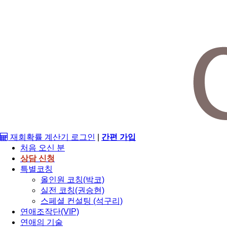
재회확률 계산기
로그인
|
간편 가입
처음 오신 분
상담 신청
특별코칭
올인원 코칭(박코)
실전 코칭(권승현)
스페셜 컨설팅 (석구리)
연애조작단(VIP)
연애의 기술