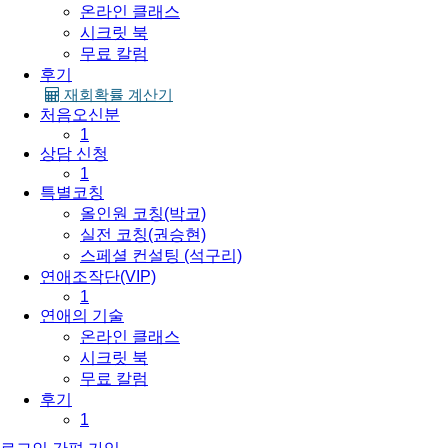
온라인 클래스
시크릿 북
무료 칼럼
후기
재회확률 계산기
처음오신분
1
상담 신청
1
특별코칭
올인원 코칭(박코)
실전 코칭(권승현)
스페셜 컨설팅 (석구리)
연애조작단(VIP)
1
연애의 기술
온라인 클래스
시크릿 북
무료 칼럼
후기
1