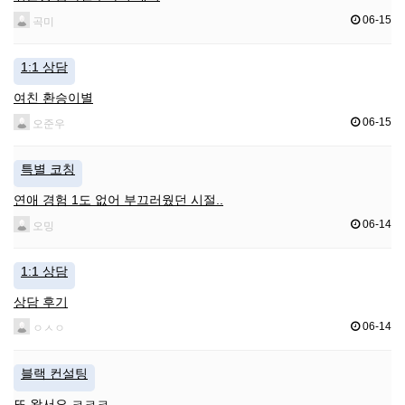
06-15
곡미
1:1 상담
여친 환승이별
06-15
오준우
특별 코칭
연애 경험 1도 없어 부끄러웠던 시절..
06-14
오밍
1:1 상담
상담 후기
06-14
ㅇㅅㅇ
블랙 컨설팅
또 왔서요 ㅋㅋㅋ