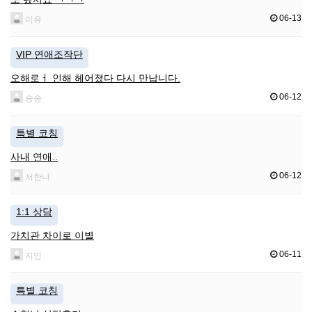
06-13
미유
VIP 연애조작단
오해로ㅓ 인해 헤어졌다 다시 만납니다.
06-12
송송
특별 코칭
사내 연애..
06-12
서한나
1:1 상담
가치관 차이로 이별
06-11
지민
특별 코칭