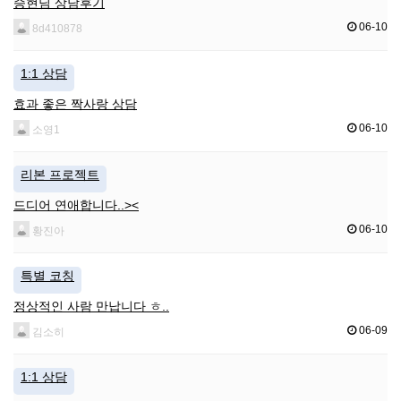
승현님 상담후기
06-10
8d410878
1:1 상담
효과 좋은 짝사랑 상담
06-10
소영1
리본 프로젝트
드디어 연애합니다..><
06-10
황진아
특별 코칭
정상적인 사람 만납니다 ㅎ..
06-09
김소히
1:1 상담