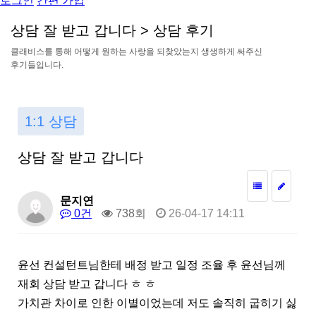
로그인
간편 가입
상
담
잘
받
고
갑
니
다
>
상
담
후
기
클
래
비
스
를
통
해
어
떻
게
원
하
는
사
랑
을
되
찾
았
는
지
생
생
하
게
써
주
신
후
기
들
입
니
다
.
1:1 상담
상담 잘 받고 갑니다
문지연
0건
738회
26-04-17 14:11
윤선 컨설턴트님한테 배정 받고 일정 조율 후 윤선님께
재회 상담 받고 갑니다 ㅎ ㅎ
가치관 차이로 인한 이별이었는데 저도 솔직히 굽히기 싫