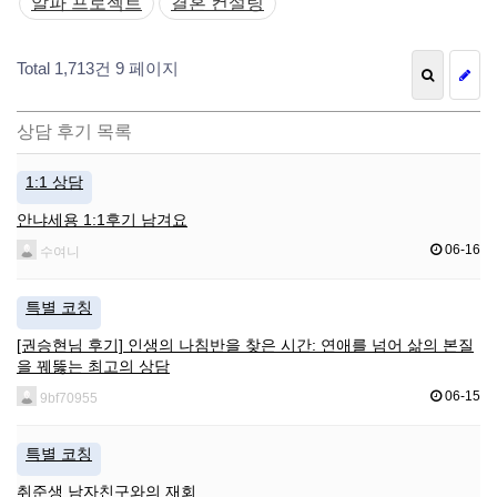
알파 프로젝트
결혼 컨설팅
Total 1,713건
9 페이지
상담 후기 목록
1:1 상담
안냐세용 1:1후기 남겨요
06-16
수여니
특별 코칭
​[권승현님 후기] 인생의 나침반을 찾은 시간: 연애를 넘어 삶의 본질
을 꿰뚫는 최고의 상담
06-15
9bf70955
특별 코칭
취준생 남자친구와의 재회