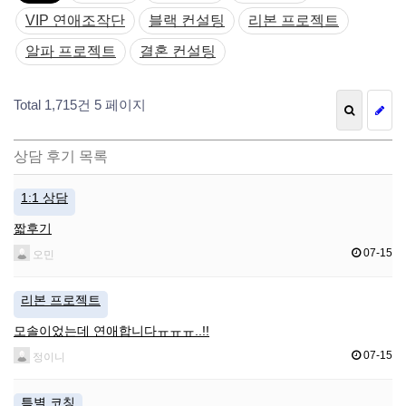
VIP 연애조작단
블랙 컨설팅
리본 프로젝트
알파 프로젝트
결혼 컨설팅
Total 1,715건
5 페이지
상담 후기 목록
1:1 상담
짧후기
07-15
오민
리본 프로젝트
모솔이었는데 연애합니다ㅠㅠㅠ..!!
07-15
정이니
특별 코칭