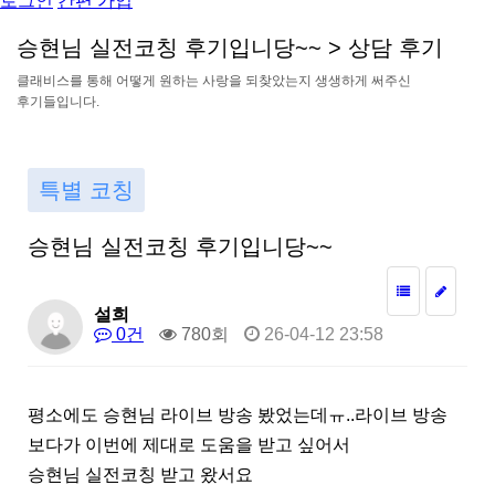
로그인
간편 가입
승
현
님
실
전
코
칭
후
기
입
니
당
~
~
>
상
담
후
기
클
래
비
스
를
통
해
어
떻
게
원
하
는
사
랑
을
되
찾
았
는
지
생
생
하
게
써
주
신
후
기
들
입
니
다
.
특별 코칭
승현님 실전코칭 후기입니당~~
설희
0건
780회
26-04-12 23:58
평소에도 승현님 라이브 방송 봤었는데ㅠ..라이브 방송
보다가 이번에 제대로 도움을 받고 싶어서
승현님 실전코칭 받고 왔서요