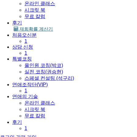
온라인 클래스
시크릿 북
무료 칼럼
후기
재회확률 계산기
처음오신분
1
상담 신청
1
특별코칭
올인원 코칭(박코)
실전 코칭(권승현)
스페셜 컨설팅 (석구리)
연애조작단(VIP)
1
연애의 기술
온라인 클래스
시크릿 북
무료 칼럼
후기
1