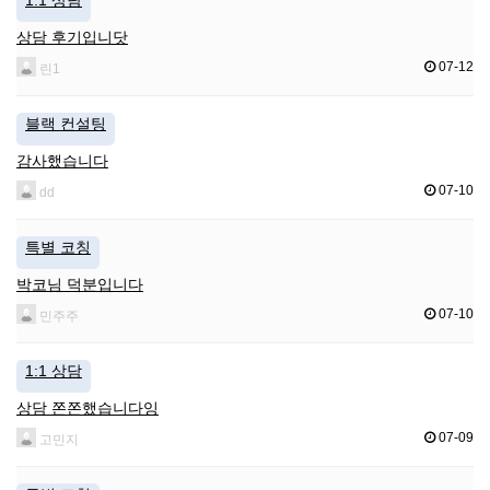
상담 후기입니닷
07-12
린1
블랙 컨설팅
감사했습니다
07-10
dd
특별 코칭
박코님 덕분입니다
07-10
민주주
1:1 상담
상담 쫀쫀했습니다잉
07-09
고민지