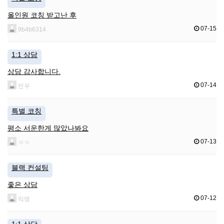
올인원 코칭 받고난 후
07-15
9b4b6314
1:1 상담
상담 감사합니다.
07-14
민우
특별 코칭
평소 서운한게 많았나봐요
07-13
ㅇㅇ
블랙 컨설팅
좋은 상담
07-12
익명
1:1 상담