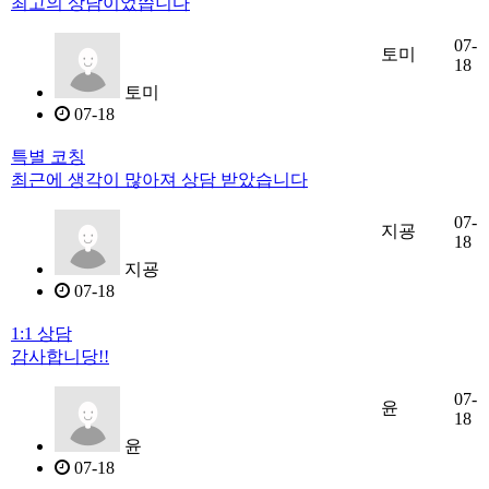
최고의 상담이었씁니다
07-
토미
18
토미
07-18
특별 코칭
최근에 생각이 많아져 상담 받았습니다
07-
지굥
18
지굥
07-18
1:1 상담
감사합니당!!
07-
윤
18
윤
07-18