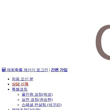
재회확률 계산기
로그인
|
간편 가입
처음 오신 분
상담 신청
특별코칭
올인원 코칭(박코)
실전 코칭(권승현)
스페셜 컨설팅 (석구리)
연애조작단(VIP)