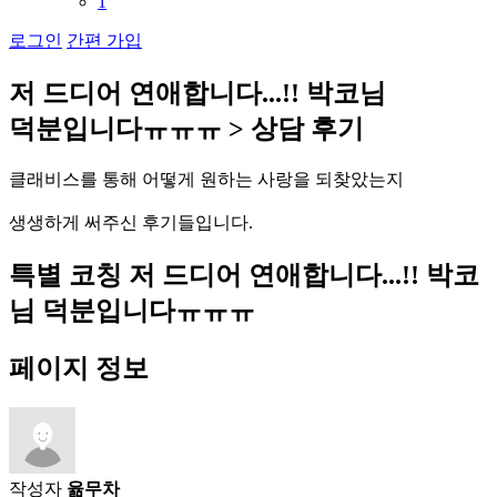
1
로그인
간편 가입
저
드
디
어
연
애
합
니
다
.
.
.
!
!
박
코
님
덕
분
입
니
다
ㅠ
ㅠ
ㅠ
>
상
담
후
기
클
래
비
스
를
통
해
어
떻
게
원
하
는
사
랑
을
되
찾
았
는
지
생
생
하
게
써
주
신
후
기
들
입
니
다
.
특별 코칭
저 드디어 연애합니다...!! 박코
님 덕분입니다ㅠㅠㅠ
페이지 정보
작성자
윪무차