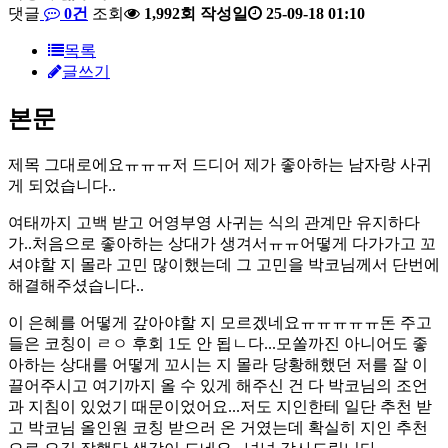
댓글
0건
조회
1,992회
작성일
25-09-18 01:10
목록
글쓰기
본문
제목 그대로에요ㅠㅠㅠ저 드디어 제가 좋아하는 남자랑 사귀
게 되었습니다..
여태까지 고백 받고 어영부영 사귀는 식의 관계만 유지하다
가..처음으로 좋아하는 상대가 생겨서ㅠㅠ어떻게 다가가고 꼬
셔야할 지 몰라 고민 많이했는데 그 고민을 박코님께서 단번에
해결해주셨습니다..
이 은혜를 어떻게 갚아야할 지 모르겠네요ㅠㅠㅠㅠㅠ돈 주고
들은 코칭이 ㄹㅇ 후회 1도 안 됩ㄴ다...모쏠까진 아니어도 좋
아하는 상대를 어떻게 꼬시는 지 몰라 당황해했던 저를 잘 이
끌어주시고 여기까지 올 수 있게 해주신 건 다 박코님의 조언
과 지침이 있었기 때문이었어요...저도 지인한테 일단 추천 받
고 박코님 올인원 코칭 받으러 온 거였는데 확실히 지인 추천