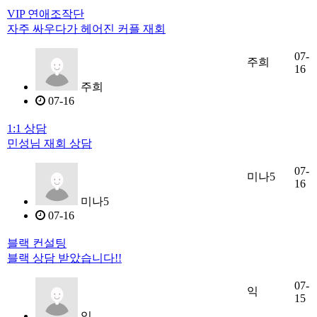
VIP 연애조작단
자주 싸우다가 헤어진 커플 재회
07-
주희
16
주희
07-16
1:1 상담
민성님 재회 상담
07-
미나5
16
미나5
07-16
블랙 컨설팅
블랙 상담 받았습니다!!
07-
익
15
익