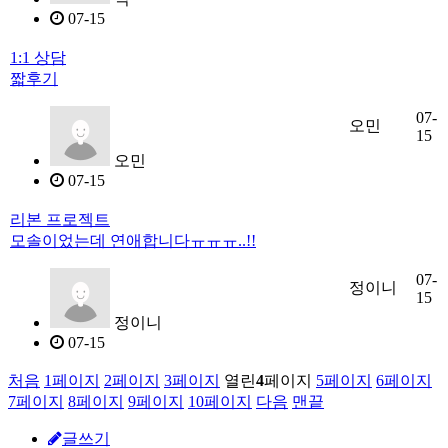
07-15
1:1 상담
짧후기
07-
오민
15
오민
07-15
리본 프로젝트
모솔이었는데 연애합니다ㅠㅠㅠ..!!
07-
정이니
15
정이니
07-15
처음
1
페이지
2
페이지
3
페이지
열린
4
페이지
5
페이지
6
페이지
7
페이지
8
페이지
9
페이지
10
페이지
다음
맨끝
글쓰기