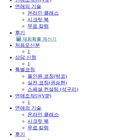
연애의 기술
온라인 클래스
시크릿 북
무료 칼럼
후기
재회확률 계산기
처음오신분
1
상담 신청
1
특별코칭
올인원 코칭(박코)
실전 코칭(권승현)
스페셜 컨설팅 (석구리)
연애조작단(VIP)
1
연애의 기술
온라인 클래스
시크릿 북
무료 칼럼
후기