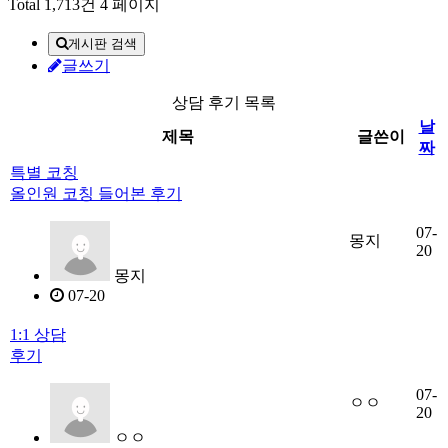
Total 1,713건
4 페이지
게시판 검색
글쓰기
상담 후기 목록
날
제목
글쓴이
짜
특별 코칭
올인원 코칭 들어본 후기
07-
몽지
20
몽지
07-20
1:1 상담
후기
07-
ㅇㅇ
20
ㅇㅇ