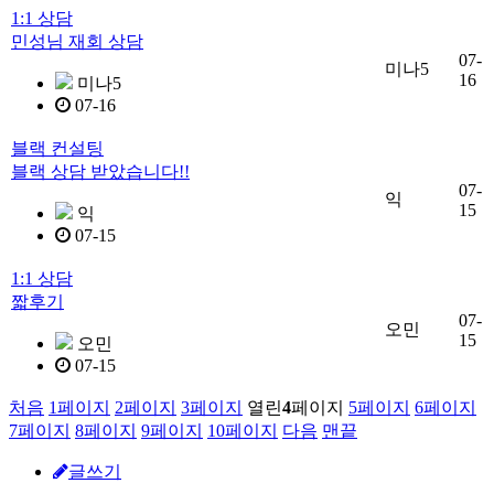
1:1 상담
민성님 재회 상담
07-
미나5
16
미나5
07-16
블랙 컨설팅
블랙 상담 받았습니다!!
07-
익
15
익
07-15
1:1 상담
짧후기
07-
오민
15
오민
07-15
처음
1
페이지
2
페이지
3
페이지
열린
4
페이지
5
페이지
6
페이지
7
페이지
8
페이지
9
페이지
10
페이지
다음
맨끝
글쓰기