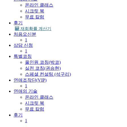
온라인 클래스
시크릿 북
무료 칼럼
후기
재회확률 계산기
처음오신분
1
상담 신청
1
특별코칭
올인원 코칭(박코)
실전 코칭(권승현)
스페셜 컨설팅 (석구리)
연애조작단(VIP)
1
연애의 기술
온라인 클래스
시크릿 북
무료 칼럼
후기
1