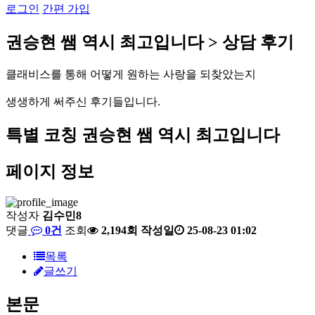
로그인
간편 가입
권
승
현
쌤
역
시
최
고
입
니
다
>
상
담
후
기
클
래
비
스
를
통
해
어
떻
게
원
하
는
사
랑
을
되
찾
았
는
지
생
생
하
게
써
주
신
후
기
들
입
니
다
.
특별 코칭
권승현 쌤 역시 최고입니다
페이지 정보
작성자
김수민8
댓글
0건
조회
2,194회
작성일
25-08-23 01:02
목록
글쓰기
본문