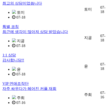
최고의 상담이었씁니다
07-
토미
18
토미
07-18
특별 코칭
최근에 생각이 많아져 상담 받았습니다
07-
지굥
18
지굥
07-18
1:1 상담
감사합니당!!
07-
윤
18
윤
07-18
VIP 연애조작단
자주 싸우다가 헤어진 커플 재회
07-
주희
16
주희
07-16