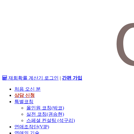
재회확률 계산기
로그인
|
간편 가입
처음 오신 분
상담 신청
특별코칭
올인원 코칭(박코)
실전 코칭(권승현)
스페셜 컨설팅 (석구리)
연애조작단(VIP)
연애의 기술