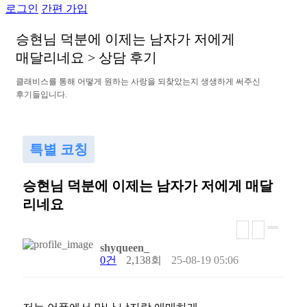
로그인
간편 가입
승
현
님
덕
분
에
이
제
는
남
자
가
저
에
게
매
달
리
네
요
>
상
담
후
기
클
래
비
스
를
통
해
어
떻
게
원
하
는
사
랑
을
되
찾
았
는
지
생
생
하
게
써
주
신
후
기
들
입
니
다
.
특별 코칭
승현님 덕분에 이제는 남자가 저에게 매달
리네요
shyqueen_
0건
2,138회
25-08-19 05:06