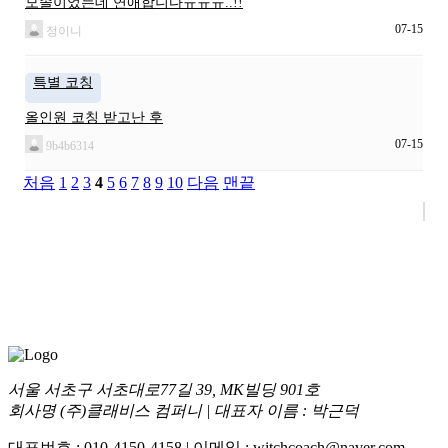
모솔이었는데 연애합니다ㅠㅠㅠ..!!
07-15
정이니
특별 코칭
올인원 코칭 받고난 후
07-15
9b4b6314
처음
1
2
3
4
5
6
7
8
9
10
다음
맨끝
서울 서초구 서초대로77길 39, MK빌딩 901호
회사명 (주)클래비스 컴퍼니 | 대표자 이름 : 박근덕
대표번호 : 010-4150-4158 | 이메일 : witchcoach@naver.com