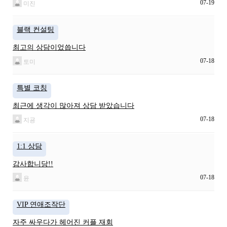
07-19
미진
블랙 컨설팅
최고의 상담이었씁니다
07-18
토미
특별 코칭
최근에 생각이 많아져 상담 받았습니다
07-18
지굥
1:1 상담
감사합니당!!
07-18
윤
VIP 연애조작단
자주 싸우다가 헤어진 커플 재회