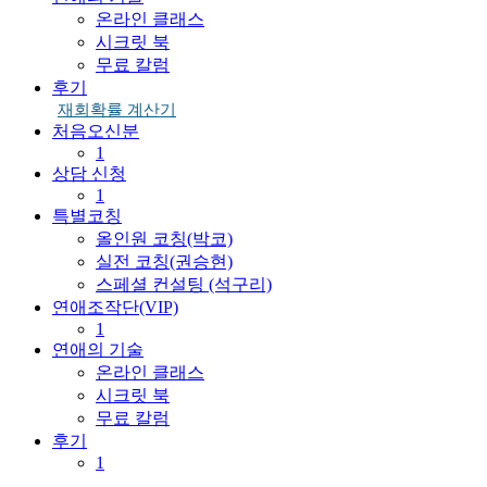
온라인 클래스
시크릿 북
무료 칼럼
후기
재회확률 계산기
처음오신분
1
상담 신청
1
특별코칭
올인원 코칭(박코)
실전 코칭(권승현)
스페셜 컨설팅 (석구리)
연애조작단(VIP)
1
연애의 기술
온라인 클래스
시크릿 북
무료 칼럼
후기
1