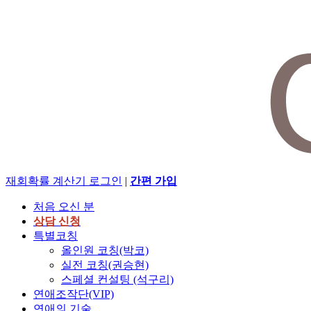
재회확률 계산기
로그인
|
간편 가입
처음 오신 분
상담 신청
특별코칭
올인원 코칭(박코)
실전 코칭(권승현)
스페셜 컨설팅 (석구리)
연애조작단(VIP)
연애의 기술