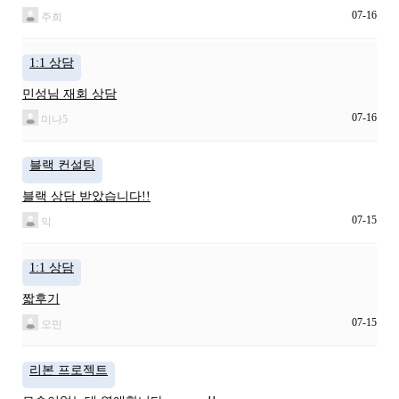
07-16
주희
1:1 상담
민성님 재회 상담
07-16
미나5
블랙 컨설팅
블랙 상담 받았습니다!!
07-15
익
1:1 상담
짧후기
07-15
오민
리본 프로젝트