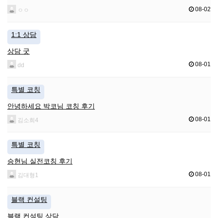
08-02
ㅇㅇ
1:1 상담
상담 굿
08-01
dd
특별 코칭
안녕하세요 박코님 코칭 후기
08-01
김소희4
특별 코칭
승현님 실전코칭 후기
08-01
김대형1
블랙 컨설팅
블랙 컨설팅 상담