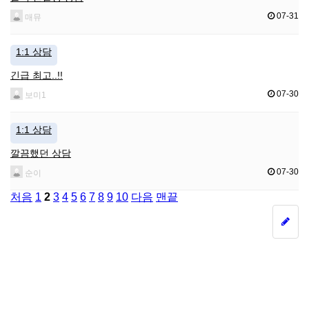
07-31
매뮤
1:1 상담
긴급 최고..!!
07-30
보미1
1:1 상담
깔끔했던 상담
07-30
순이
처음
1
2
3
4
5
6
7
8
9
10
다음
맨끝