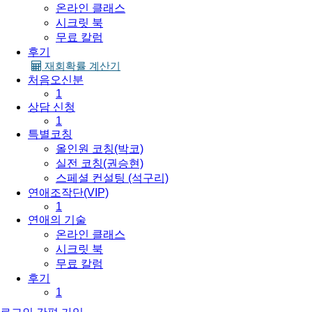
온라인 클래스
시크릿 북
무료 칼럼
후기
재회확률 계산기
처음오신분
1
상담 신청
1
특별코칭
올인원 코칭(박코)
실전 코칭(권승현)
스페셜 컨설팅 (석구리)
연애조작단(VIP)
1
연애의 기술
온라인 클래스
시크릿 북
무료 칼럼
후기
1