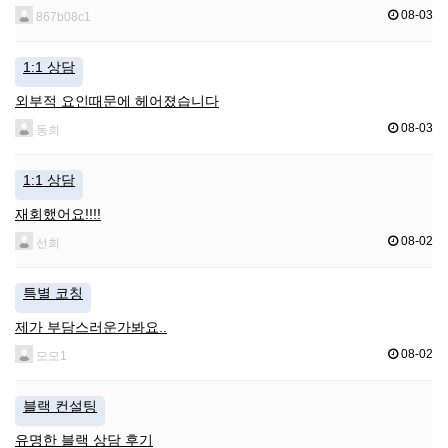
08-03
867b08c1
1:1 상담
외부적 요인때문에 헤어졌습니다
08-03
동희
1:1 상담
재회했어요!!!!
08-02
선희
특별 코칭
제가 부담스러운가봐요..
08-02
모모1
블랙 컨설팅
유명한 블랙 상담 후기