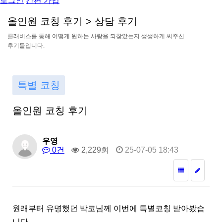
로그인
간편 가입
올
인
원
코
칭
후
기
>
상
담
후
기
클
래
비
스
를
통
해
어
떻
게
원
하
는
사
랑
을
되
찾
았
는
지
생
생
하
게
써
주
신
후
기
들
입
니
다
.
특별 코칭
올인원 코칭 후기
우영
0건
2,229회
25-07-05 18:43
원래부터 유명했던 박코님께 이번에 특별코칭 받아봤습
니다.