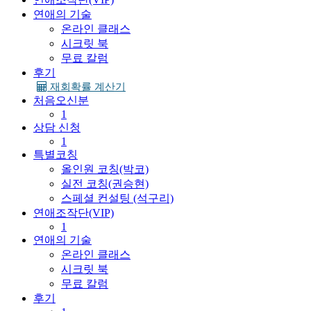
연애의 기술
온라인 클래스
시크릿 북
무료 칼럼
후기
재회확률 계산기
처음오신분
1
상담 신청
1
특별코칭
올인원 코칭(박코)
실전 코칭(권승현)
스페셜 컨설팅 (석구리)
연애조작단(VIP)
1
연애의 기술
온라인 클래스
시크릿 북
무료 칼럼
후기