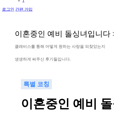
1
로그인
간편 가입
이
혼
중
인
예
비
돌
싱
녀
입
니
다
클
래
비
스
를
통
해
어
떻
게
원
하
는
사
랑
을
되
찾
았
는
지
생
생
하
게
써
주
신
후
기
들
입
니
다
.
특별 코칭
이혼중인 예비 