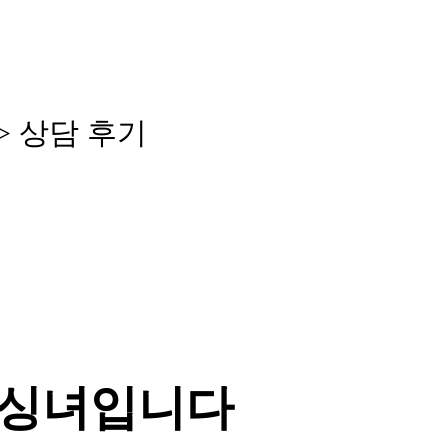
>
상
담
후
기
돌싱녀입니다