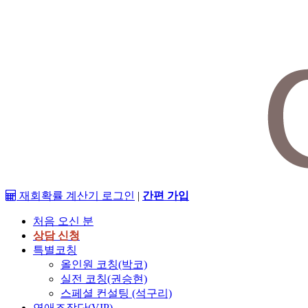
재회확률 계산기
로그인
|
간편 가입
처음 오신 분
상담 신청
특별코칭
올인원 코칭(박코)
실전 코칭(권승현)
스페셜 컨설팅 (석구리)
연애조작단(VIP)