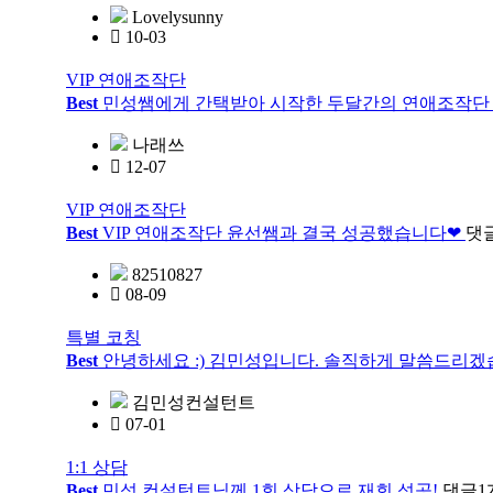
Lovelysunny
10-03
VIP 연애조작단
Best
민성쌤에게 간택받아 시작한 두달간의 연애조작단 
나래쓰
12-07
VIP 연애조작단
Best
VIP 연애조작단 윤선쌤과 결국 성공했습니다❤
댓
82510827
08-09
특별 코칭
Best
안녕하세요 :) 김민성입니다. 솔직하게 말씀드리겠
김민성컨설턴트
07-01
1:1 상담
Best
민성 컨설턴트님께 1회 상담으로 재회 성공!
댓글
1