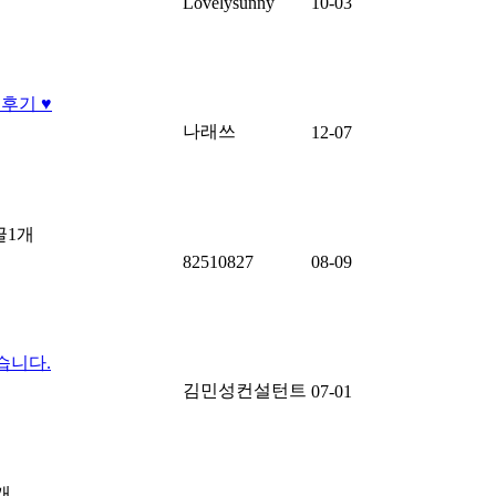
Lovelysunny
10-03
후기 ♥
나래쓰
12-07
글
1
개
82510827
08-09
습니다.
김민성컨설턴트
07-01
개