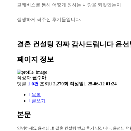
클
래
비
스
를
통
해
어
떻
게
원
하
는
사
랑
을
되
찾
았
는
지
생
생
하
게
써
주
신
후
기
들
입
니
다
.
결혼 컨설팅
진짜 감사드립니다 윤
페이지 정보
작성자
권수아
댓글
0건
조회
2,270회
작성일
25-06-12 01:24
목록
글쓰기
본문
안녕하세요 윤선님..!! 결혼 컨설팅 받고 후기 남깁니다. 윤선님 