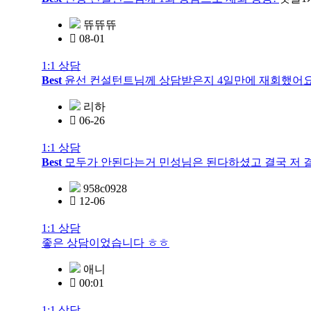
뜌뜌뜌
08-01
1:1 상담
Best
윤선 컨설턴트님께 상담받은지 4일만에 재회했어
리하
06-26
1:1 상담
Best
모두가 안된다는거 민성님은 된다하셨고 결국 저 
958c0928
12-06
1:1 상담
좋은 상담이었습니다 ㅎㅎ
애니
00:01
1:1 상담