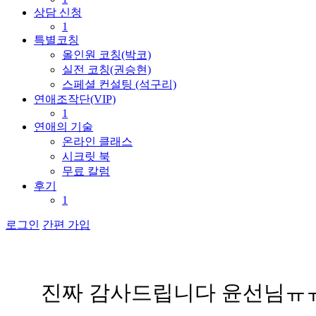
상담 신청
1
특별코칭
올인원 코칭(박코)
실전 코칭(권승현)
스페셜 컨설팅 (석구리)
연애조작단(VIP)
1
연애의 기술
온라인 클래스
시크릿 북
무료 칼럼
후기
1
로그인
간편 가입
진
짜
감
사
드
립
니
다
윤
선
님
ㅠ