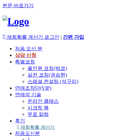
본문 바로가기
재회확률 계산기
로그인
|
간편 가입
처음 오신 분
상담 신청
특별코칭
올인원 코칭(박코)
실전 코칭(권승현)
스페셜 컨설팅 (석구리)
연애조작단(VIP)
연애의 기술
온라인 클래스
시크릿 북
무료 칼럼
후기
재회확률 계산기
처음오신분
1