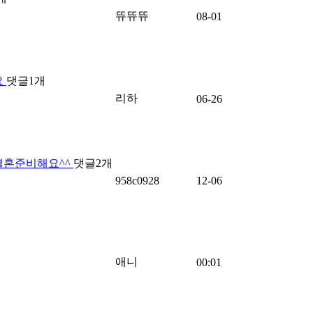
뜌뜌뜌
08-01
요
댓글
1
개
리하
06-26
결혼준비해요^^
댓글
2
개
958c0928
12-06
애니
00:01