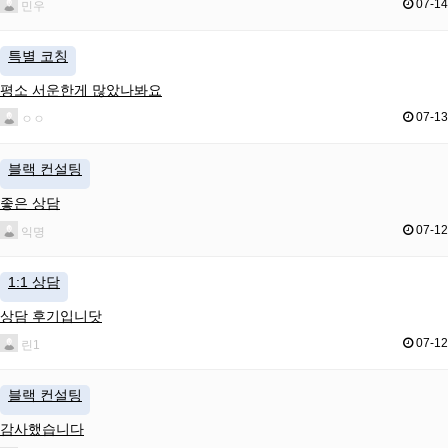
07-14
민우
특별 코칭
평소 서운한게 많았나봐요
07-13
ㅇㅇ
블랙 컨설팅
좋은 상담
07-12
익명
1:1 상담
상담 후기입니닷
07-12
린1
블랙 컨설팅
감사했습니다