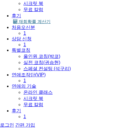
시크릿 북
무료 칼럼
후기
재회확률 계산기
처음오신분
1
상담 신청
1
특별코칭
올인원 코칭(박코)
실전 코칭(권승현)
스페셜 컨설팅 (석구리)
연애조작단(VIP)
1
연애의 기술
온라인 클래스
시크릿 북
무료 칼럼
후기
1
로그인
간편 가입