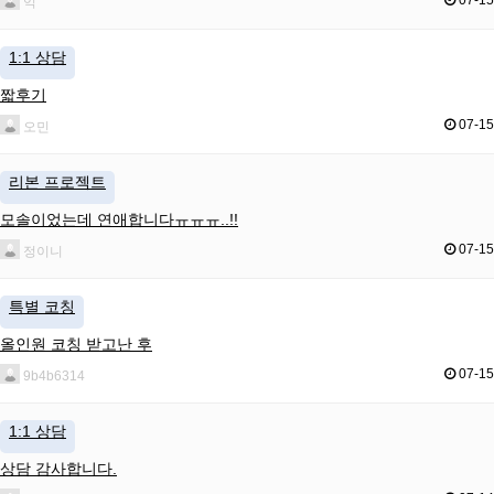
익
1:1 상담
짧후기
07-15
오민
리본 프로젝트
모솔이었는데 연애합니다ㅠㅠㅠ..!!
07-15
정이니
특별 코칭
올인원 코칭 받고난 후
07-15
9b4b6314
1:1 상담
상담 감사합니다.