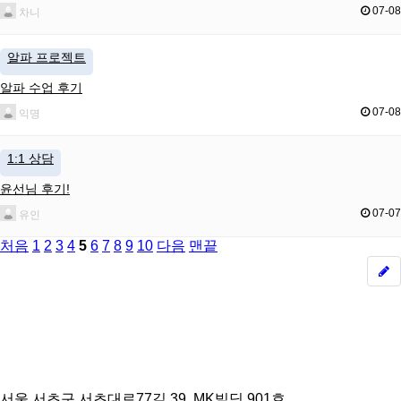
07-08
차니
알파 프로젝트
알파 수업 후기
07-08
익명
1:1 상담
윤선님 후기!
07-07
유인
처음
1
2
3
4
5
6
7
8
9
10
다음
맨끝
서울 서초구 서초대로77길 39, MK빌딩 901호