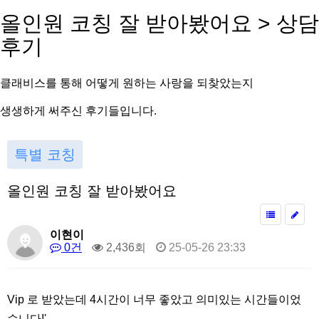
올
인
원
코
칭
잘
받
아
봤
어
요
>
상
담
후
기
클
래
비
스
를
통
해
어
떻
게
원
하
는
사
랑
을
되
찾
았
는
지
생
생
하
게
써
주
신
후
기
들
입
니
다
.
특별 코칭
올인원 코칭 잘 받아봤어요
이현이
0건
2,436회
25-05-26 23:33
Vip 로 받았는데 4시간이 너무 좋았고 의미있는 시간들이었
습니다!'