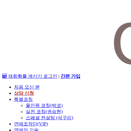
재회확률 계산기
로그인
|
간편 가입
처음 오신 분
상담 신청
특별코칭
올인원 코칭(박코)
실전 코칭(권승현)
스페셜 컨설팅 (석구리)
연애조작단(VIP)
연애의 기술