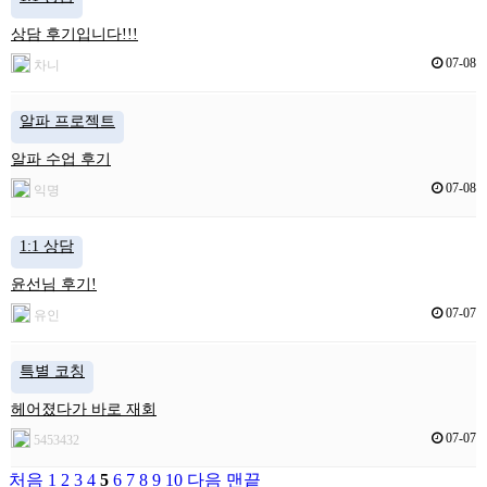
상담 후기입니다!!!
07-08
차니
알파 프로젝트
알파 수업 후기
07-08
익명
1:1 상담
윤선님 후기!
07-07
유인
특별 코칭
헤어졌다가 바로 재회
07-07
5453432
처음
1
2
3
4
5
6
7
8
9
10
다음
맨끝