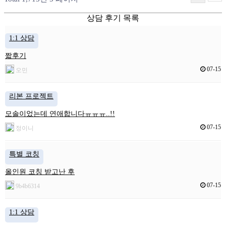
상담 후기 목록
1:1 상담
짧후기
07-15
오민
리본 프로젝트
모솔이었는데 연애합니다ㅠㅠㅠ..!!
07-15
정이니
특별 코칭
올인원 코칭 받고난 후
07-15
9b4b6314
1:1 상담