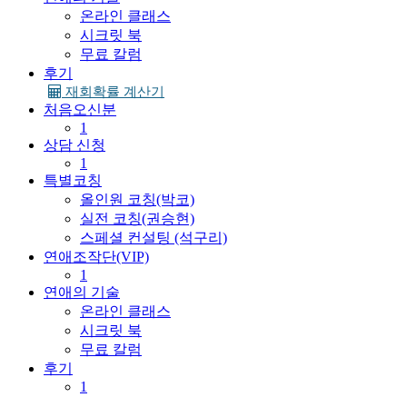
온라인 클래스
시크릿 북
무료 칼럼
후기
재회확률 계산기
처음오신분
1
상담 신청
1
특별코칭
올인원 코칭(박코)
실전 코칭(권승현)
스페셜 컨설팅 (석구리)
연애조작단(VIP)
1
연애의 기술
온라인 클래스
시크릿 북
무료 칼럼
후기
1