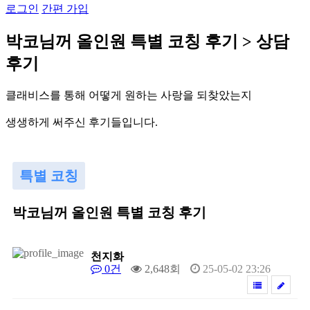
로그인
간편 가입
박
코
님
꺼
올
인
원
특
별
코
칭
후
기
>
상
담
후
기
클
래
비
스
를
통
해
어
떻
게
원
하
는
사
랑
을
되
찾
았
는
지
생
생
하
게
써
주
신
후
기
들
입
니
다
.
특별 코칭
박코님꺼 올인원 특별 코칭 후기
천지화
0건
2,648회
25-05-02 23:26