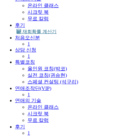
온라인 클래스
시크릿 북
무료 칼럼
후기
재회확률 계산기
처음오신분
1
상담 신청
1
특별코칭
올인원 코칭(박코)
실전 코칭(권승현)
스페셜 컨설팅 (석구리)
연애조작단(VIP)
1
연애의 기술
온라인 클래스
시크릿 북
무료 칼럼
후기
1