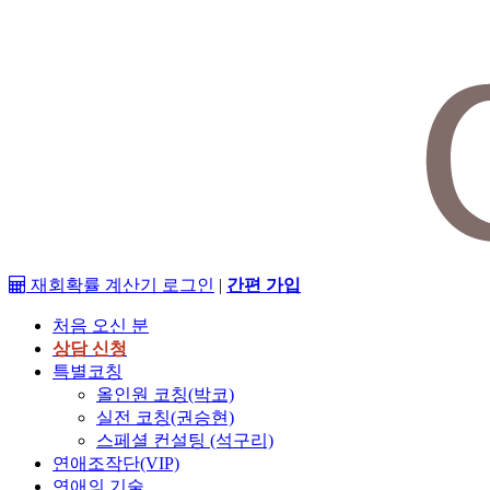
재회확률 계산기
로그인
|
간편 가입
처음 오신 분
상담 신청
특별코칭
올인원 코칭(박코)
실전 코칭(권승현)
스페셜 컨설팅 (석구리)
연애조작단(VIP)
연애의 기술