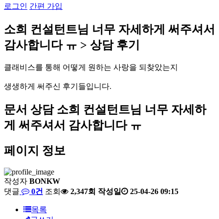
로그인
간편 가입
소
희
컨
설
턴
트
님
너
무
자
세
하
게
써
주
셔
서
감
사
합
니
다
ㅠ
>
상
담
후
기
클
래
비
스
를
통
해
어
떻
게
원
하
는
사
랑
을
되
찾
았
는
지
생
생
하
게
써
주
신
후
기
들
입
니
다
.
문서 상담
소희 컨설턴트님 너무 자세하
게 써주셔서 감사합니다 ㅠ
페이지 정보
작성자
BONKW
댓글
0건
조회
2,347회
작성일
25-04-26 09:15
목록