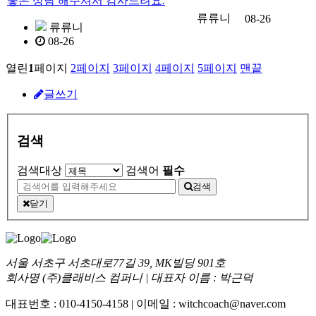
좋은 상담 해주셔서 감사드려요.
류류니
08-26
류류니
08-26
열린
1
페이지
2
페이지
3
페이지
4
페이지
5
페이지
맨끝
글쓰기
검색
검색대상
검색어
필수
검색
닫기
서울 서초구 서초대로77길 39, MK빌딩 901호
회사명 (주)클래비스 컴퍼니 | 대표자 이름 : 박근덕
대표번호 : 010-4150-4158 | 이메일 : witchcoach@naver.com