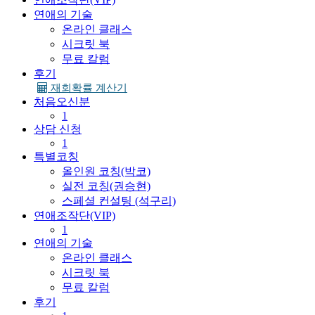
연애의 기술
온라인 클래스
시크릿 북
무료 칼럼
후기
재회확률 계산기
처음오신분
1
상담 신청
1
특별코칭
올인원 코칭(박코)
실전 코칭(권승현)
스페셜 컨설팅 (석구리)
연애조작단(VIP)
1
연애의 기술
온라인 클래스
시크릿 북
무료 칼럼
후기