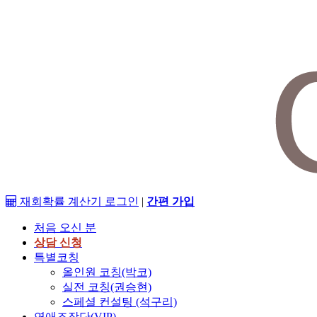
재회확률 계산기
로그인
|
간편 가입
처음 오신 분
상담 신청
특별코칭
올인원 코칭(박코)
실전 코칭(권승현)
스페셜 컨설팅 (석구리)
연애조작단(VIP)