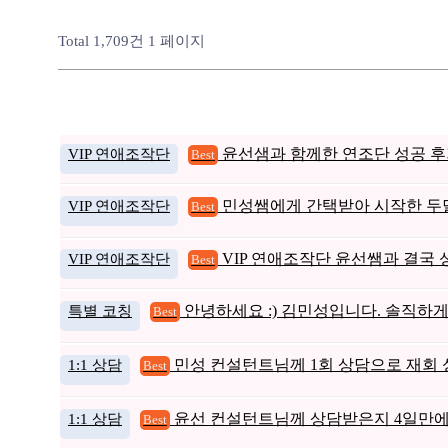
Total 1,709건
1 페이지
VIP 연애조작단
윤선샘과 함께한 연조단 성공 후기
Best
VIP 연애조작단
민성쌤에게 간택받아 시작한 두
Best
VIP 연애조작단
VIP 연애조작단 윤선쌤과 결국
Best
특별 코칭
안녕하세요 :) 김민성입니다. 솔직하
Best
1:1 상담
민성 컨설턴트님께 1회 상담으로 재회 
Best
1:1 상담
윤선 컨설턴트님께 상담받은지 4일만
Best