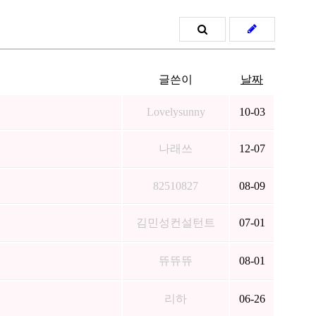
글쓴이
날짜
Lovelysunny
10-03
나래쓰
12-07
82510827
08-09
김민성컨설턴트
07-01
뜌뜌뜌
08-01
리하
06-26