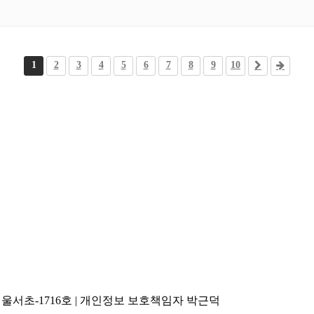
1
2
3
4
5
6
7
8
9
10
5-서울서초-1716호 | 개인정보 보호책임자 박근덕