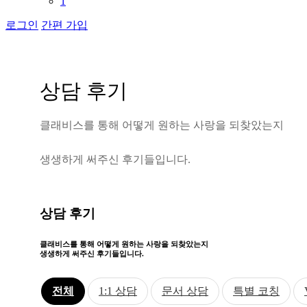
1
로그인
간편 가입
상
담
후
기
클
래
비
스
를
통
해
어
떻
게
원
하
는
사
랑
을
되
찾
았
는
지
생
생
하
게
써
주
신
후
기
들
입
니
다
.
상담 후기
클래비스를 통해 어떻게
원하는 사랑을 되찾았는지
생생하게 써주신 후기들입니다.
전체
1:1 상담
문서 상담
특별 코칭