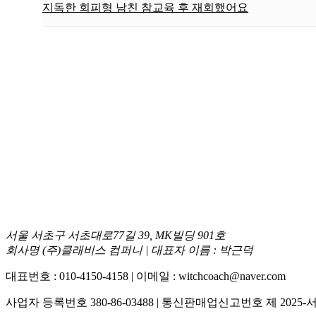
지독한 회피형 남친 참교육 후 재회했어요
서울 서초구 서초대로77길 39, MK빌딩 901호
회사명 (주)클래비스 컴퍼니 | 대표자 이름 : 박근덕
대표번호 : 010-4150-4158 | 이메일 : witchcoach@naver.com
사업자 등록번호 380-86-03488 | 통신판매업신고번호 제 202