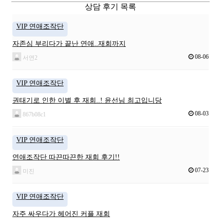
상담 후기 목록
VIP 연애조작단
자존심 부리다가 끝난 연애..재회까지
08-06
서연2
VIP 연애조작단
권태기로 인한 이별 후 재회..! 윤선님 최고입니당
08-03
867b08c1
VIP 연애조작단
연애조작단 따끈따끈한 재회 후기!!
07-23
미진
VIP 연애조작단
자주 싸우다가 헤어진 커플 재회