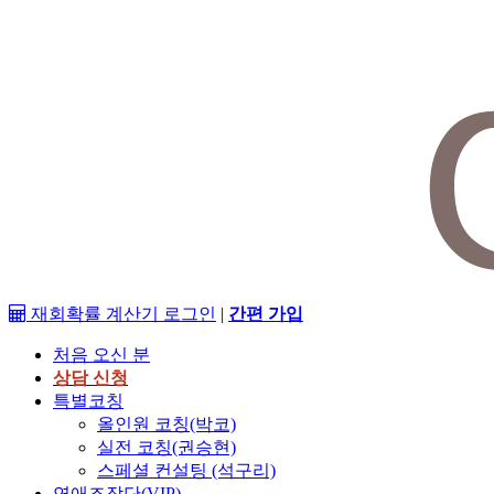
재회확률 계산기
로그인
|
간편 가입
처음 오신 분
상담 신청
특별코칭
올인원 코칭(박코)
실전 코칭(권승현)
스페셜 컨설팅 (석구리)
연애조작단(VIP)