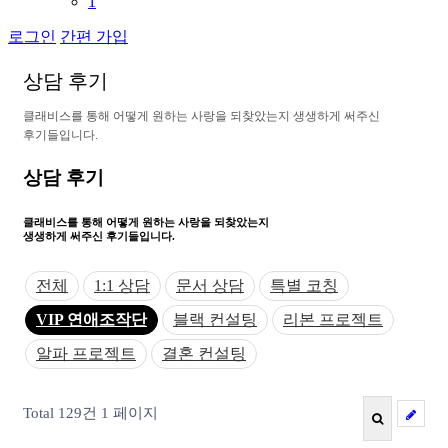
1
로그인
간편 가입
상
담
후
기
클
래
비
스
를
통
해
어
떻
게
원
하
는
사
랑
을
되
찾
았
는
지
생
생
하
게
써
주
신
후
기
들
입
니
다
.
상담 후기
클래비스를 통해 어떻게
원하는 사랑을 되찾았는지
생생하게 써주신 후기들입니다.
전체
1:1 상담
문서 상담
특별 코칭
VIP 연애조작단
블랙 컨설팅
리본 프로젝트
알파 프로젝트
결혼 컨설팅
Total 129건
1 페이지