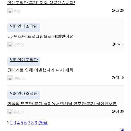
연애조작단 후기! 재회 성공했습니다!
05-20
희원
VIP 연애조작단
vip 연조단 프로그램으로 재회했어요.
05-17
민주연
VIP 연애조작단
권태기로 인해 이별했다가 다시 재회
05-10
799e13b
VIP 연애조작단
민성쌤 연조단 후기 끓여왔서연선님 연조단 후기 끓여왔서연
04-30
유진이
1
2
3
4
5
6
7
8
9
맨끝