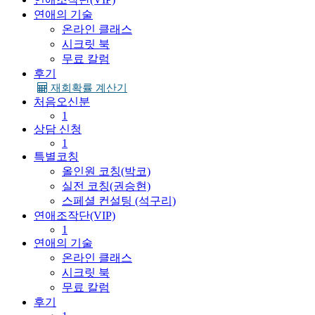
연애의 기술
온라인 클래스
시크릿 북
무료 칼럼
후기
재회확률 계산기
처음오신분
1
상담 신청
1
특별코칭
올인원 코칭(박코)
실전 코칭(권승현)
스페셜 컨설팅 (석구리)
연애조작단(VIP)
1
연애의 기술
온라인 클래스
시크릿 북
무료 칼럼
후기