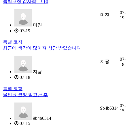
특별코칭 감사합니다!!
07-
미진
19
미진
07-19
특별 코칭
최근에 생각이 많아져 상담 받았습니다
07-
지굥
18
지굥
07-18
특별 코칭
올인원 코칭 받고난 후
07-
9b4b6314
15
9b4b6314
07-15