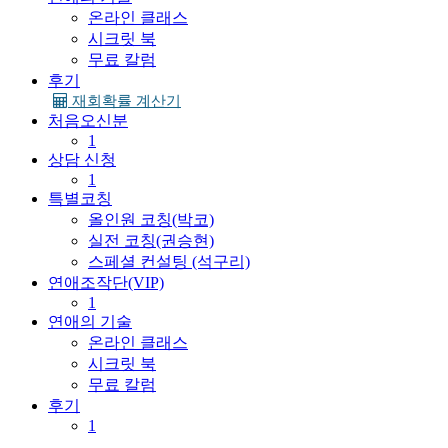
온라인 클래스
시크릿 북
무료 칼럼
후기
재회확률 계산기
처음오신분
1
상담 신청
1
특별코칭
올인원 코칭(박코)
실전 코칭(권승현)
스페셜 컨설팅 (석구리)
연애조작단(VIP)
1
연애의 기술
온라인 클래스
시크릿 북
무료 칼럼
후기
1