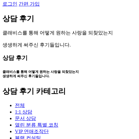
로그인
간편 가입
상
담
후
기
클
래
비
스
를
통
해
어
떻
게
원
하
는
사
랑
을
되
찾
았
는
지
생
생
하
게
써
주
신
후
기
들
입
니
다
.
상담 후기
클래비스를 통해 어떻게
원하는 사랑을 되찾았는지
생생하게 써주신 후기들입니다.
상담 후기 카테고리
전체
1:1 상담
문서 상담
열린 분류
특별 코칭
VIP 연애조작단
블랙 컨설팅