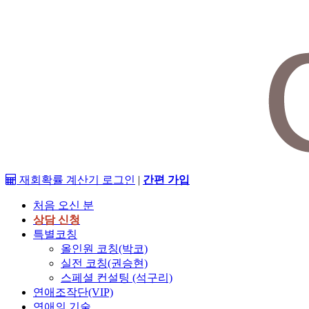
재회확률 계산기
로그인
|
간편 가입
처음 오신 분
상담 신청
특별코칭
올인원 코칭(박코)
실전 코칭(권승현)
스페셜 컨설팅 (석구리)
연애조작단(VIP)
연애의 기술