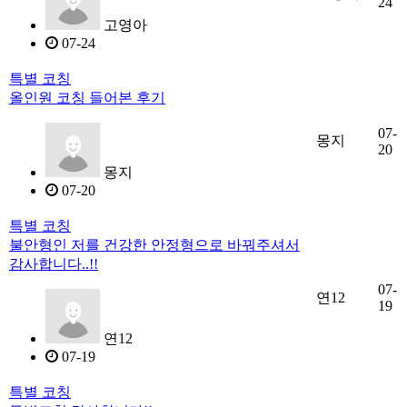
24
고영아
07-24
특별 코칭
올인원 코칭 들어본 후기
07-
몽지
20
몽지
07-20
특별 코칭
불안형인 저를 건강한 안정형으로 바꿔주셔서
감사합니다..!!
07-
연12
19
연12
07-19
특별 코칭