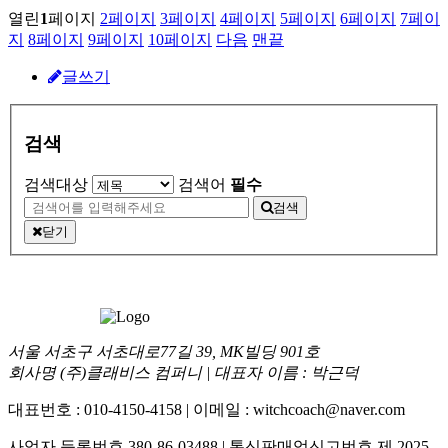
열린
1
페이지
2
페이지
3
페이지
4
페이지
5
페이지
6
페이지
7
페이
지
8
페이지
9
페이지
10
페이지
다음
맨끝
글쓰기
검색
검색대상
검색어
필수
검색
닫기
서울 서초구 서초대로77길 39, MK빌딩 901호
회사명 (주)클래비스 컴퍼니 | 대표자 이름 : 박근덕
대표번호 : 010-4150-4158 | 이메일 : witchcoach@naver.com
사업자 등록번호 380-86-03488 | 통신판매업신고번호 제 2025-