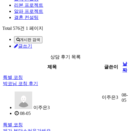
리본 프로젝트
알파 프로젝트
결혼 컨설팅
Total 576건
1 페이지
게시판 검색
글쓰기
상담 후기 목록
날
제목
글쓴이
짜
특별 코칭
박코님 코칭 후기
08-
이주은3
05
이주은3
08-05
특별 코칭
제가 부담스러운가봐요..