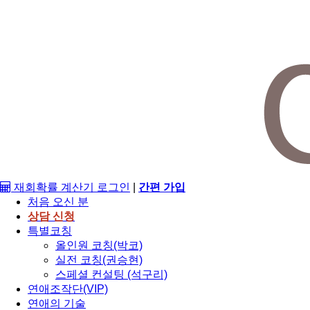
재회확률 계산기
로그인
|
간편 가입
처음 오신 분
상담 신청
특별코칭
올인원 코칭(박코)
실전 코칭(권승현)
스페셜 컨설팅 (석구리)
연애조작단(VIP)
연애의 기술