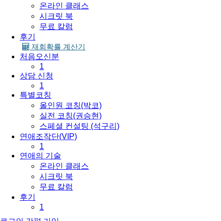
온라인 클래스
시크릿 북
무료 칼럼
후기
재회확률 계산기
처음오신분
1
상담 신청
1
특별코칭
올인원 코칭(박코)
실전 코칭(권승현)
스페셜 컨설팅 (석구리)
연애조작단(VIP)
1
연애의 기술
온라인 클래스
시크릿 북
무료 칼럼
후기
1