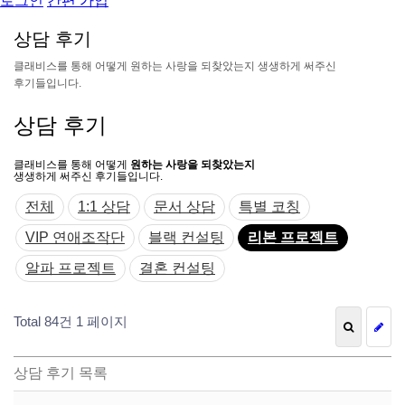
로그인
간편 가입
상
담
후
기
클
래
비
스
를
통
해
어
떻
게
원
하
는
사
랑
을
되
찾
았
는
지
생
생
하
게
써
주
신
후
기
들
입
니
다
.
상담 후기
클래비스를 통해 어떻게
원하는 사랑을 되찾았는지
생생하게 써주신 후기들입니다.
전체
1:1 상담
문서 상담
특별 코칭
VIP 연애조작단
블랙 컨설팅
리본 프로젝트
알파 프로젝트
결혼 컨설팅
Total 84건
1 페이지
상담 후기 목록