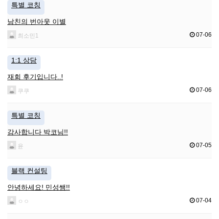
특별 코칭
남친의 번아웃 이별
07-06
최소민1
1:1 상담
재회 후기입니다..!
07-06
쿠쿠
특별 코칭
감사합니다 박코님!!
07-05
윤
블랙 컨설팅
안녕하세요! 민성쌤!!
07-04
ㅇㅇ