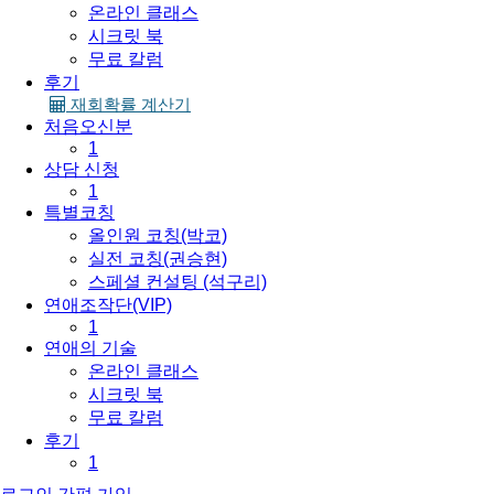
온라인 클래스
시크릿 북
무료 칼럼
후기
재회확률 계산기
처음오신분
1
상담 신청
1
특별코칭
올인원 코칭(박코)
실전 코칭(권승현)
스페셜 컨설팅 (석구리)
연애조작단(VIP)
1
연애의 기술
온라인 클래스
시크릿 북
무료 칼럼
후기
1