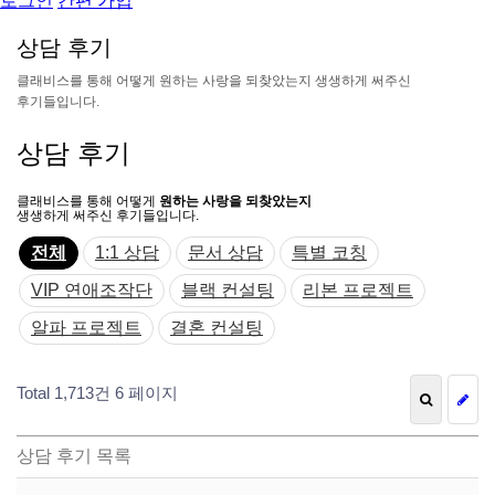
로그인
간편 가입
상
담
후
기
클
래
비
스
를
통
해
어
떻
게
원
하
는
사
랑
을
되
찾
았
는
지
생
생
하
게
써
주
신
후
기
들
입
니
다
.
상담 후기
클래비스를 통해 어떻게
원하는 사랑을 되찾았는지
생생하게 써주신 후기들입니다.
전체
1:1 상담
문서 상담
특별 코칭
VIP 연애조작단
블랙 컨설팅
리본 프로젝트
알파 프로젝트
결혼 컨설팅
Total 1,713건
6 페이지
상담 후기 목록