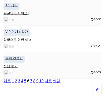
1:1 상담
윤선님 감사해요!!
06-30
소아
VIP 연애조작단
상황으로 인한 이별..
06-29
모모
블랙 컨설팅
상담 후기
06-29
ㅇㅇ
처음
1
2
3
4
5
6
7
8
9
10
다음
맨끝