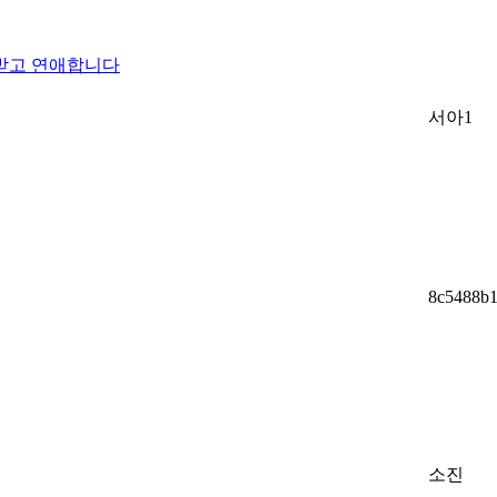
 받고 연애합니다
서아1
8c5488b
소진