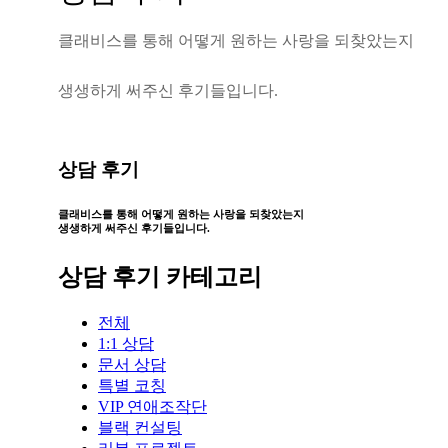
클
래
비
스
를
통
해
어
떻
게
원
하
는
사
랑
을
되
찾
았
는
지
생
생
하
게
써
주
신
후
기
들
입
니
다
.
상담 후기
클래비스를 통해 어떻게
원하는 사랑을 되찾았는지
생생하게 써주신 후기들입니다.
상담 후기 카테고리
전체
1:1 상담
문서 상담
특별 코칭
VIP 연애조작단
블랙 컨설팅