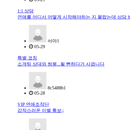
1:1 상담
연애를 어디서 어떻게 시작해야하는 지 몰랐는데 상담
서아1
05-29
특별 코칭
소개팅 상대와 썸붕...될 뻔하다가 사귑니다
8c5488b1
05-28
VIP 연애조작단
갑작스러운 이별 통보;;