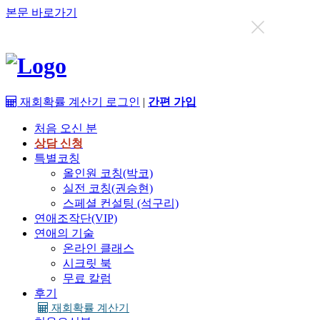
본문 바로가기
지금까지 총
12629
명이 상담을 받으셨습니다.
재회확률 계산기
로그인
|
간편 가입
처음 오신 분
상담 신청
특별코칭
올인원 코칭(박코)
실전 코칭(권승현)
스페셜 컨설팅 (석구리)
연애조작단(VIP)
연애의 기술
온라인 클래스
시크릿 북
무료 칼럼
후기
재회확률 계산기