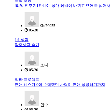
특별 코칭
[리얼 찐후기] 만나는 상대 레벨이 바뀌고 연애를 넘어
9bf70955
05-30
1:1 상담
맞춤상담 후기
소니
05-30
알파 프로젝트
연애 센스가 0에 수렴했던 사람이 연애 성공하기까지
민수
05-29