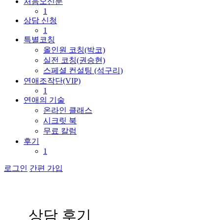
처음오신분
1
상담 신청
1
특별코칭
올인원 코칭(박코)
실전 코칭(권승현)
스페셜 컨설팅 (석구리)
연애조작단(VIP)
1
연애의 기술
온라인 클래스
시크릿 북
무료 칼럼
후기
1
로그인
간편 가입
상
담
후
기