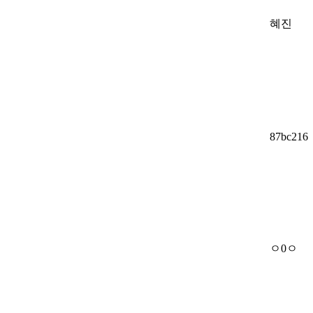
혜진
87bc216
ㅇ0ㅇ