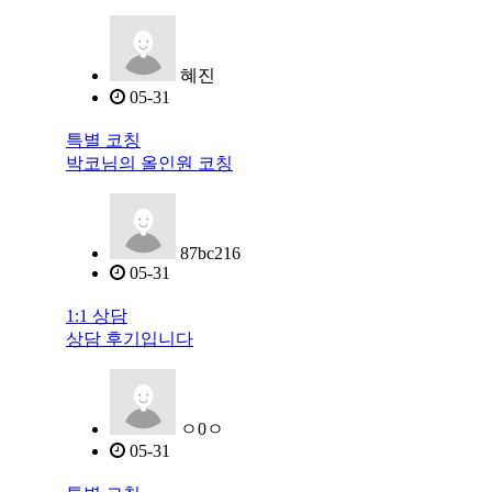
혜진
05-31
특별 코칭
박코님의 올인원 코칭
87bc216
05-31
1:1 상담
상담 후기입니다
ㅇ0ㅇ
05-31