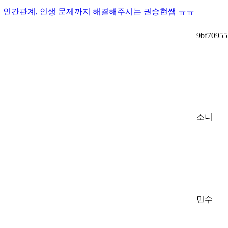
서 인간관계, 인생 문제까지 해결해주시는 권승현쌤 ㅠㅠ
9bf70955
소니
민수