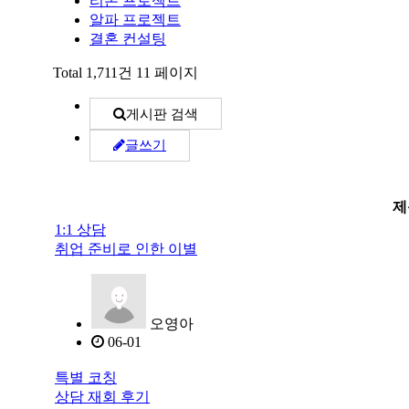
리본 프로젝트
알파 프로젝트
결혼 컨설팅
Total 1,711건
11 페이지
게시판 검색
글쓰기
제
1:1 상담
취업 준비로 인한 이별
오영아
06-01
특별 코칭
상담 재회 후기