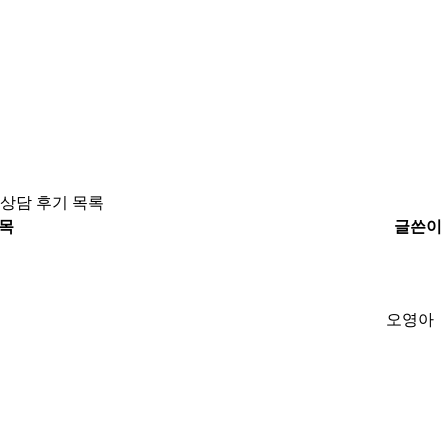
상담 후기 목록
목
글쓴이
오영아