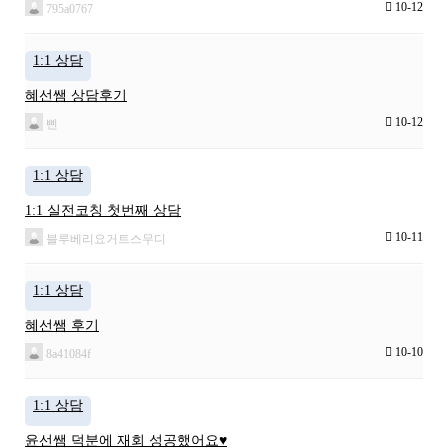
10-12
795a0767
1:1 상담
혜선쌤 상담후기
10-12
삔
1:1 상담
1:1 실전코칭 첫번째 상담
10-11
블루베리요거트스무디
1:1 상담
혜선쌤 후기
10-10
8a41084f
1:1 상담
윤선쌤 덕분에 재회 성공했어요♥