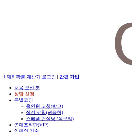
재회확률 계산기
로그인
|
간편 가입
처음 오신 분
상담 신청
특별코칭
올인원 코칭(박코)
실전 코칭(권승현)
스페셜 컨설팅 (석구리)
연애조작단(VIP)
연애의 기술