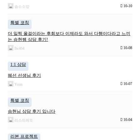
10-10
솜소소망
특별 코칭
더 일찍 올걸이라는 후회보다 이제라도 와서 다행이다라고 느끼
는 승현쌤 상담 후기!
10-08
lhc464
1:1 상담
혜선 선생님 후기
10-07
Yuun
특별 코칭
승현님 상담 후기 입니다
10-04
리스뜨레또
리본 프로젝트