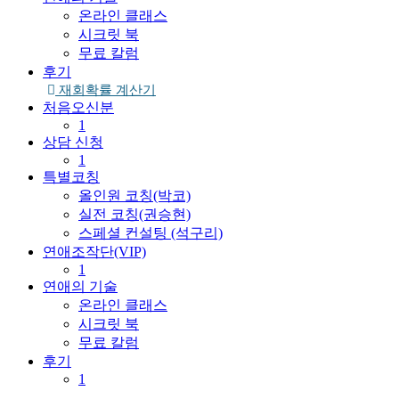
온라인 클래스
시크릿 북
무료 칼럼
후기
재회확률 계산기
처음오신분
1
상담 신청
1
특별코칭
올인원 코칭(박코)
실전 코칭(권승현)
스페셜 컨설팅 (석구리)
연애조작단(VIP)
1
연애의 기술
온라인 클래스
시크릿 북
무료 칼럼
후기
1