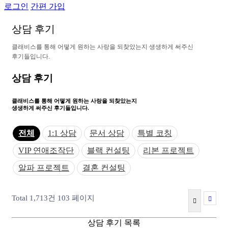
로그인
간편 가입
상
담
후
기
클
래
비
스
를
통
해
어
떻
게
원
하
는
사
랑
을
되
찾
았
는
지
생
생
하
게
써
주
신
후
기
들
입
니
다
.
상담 후기
클래비스를 통해 어떻게
원하는 사랑을 되찾았는지
생생하게 써주신 후기들입니다.
전체
1:1 상담
문서 상담
특별 코칭
VIP 연애조작단
블랙 컨설팅
리본 프로젝트
알파 프로젝트
결혼 컨설팅
Total 1,713건
103 페이지
상담 후기 목록