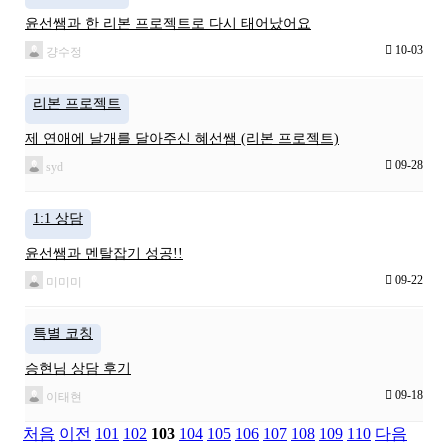
윤선쌤과 한 리본 프로젝트로 다시 태어났어요
10-03
걍수정
리본 프로젝트
제 연애에 날개를 달아주신 혜선쌤 (리본 프로젝트)
09-28
syd
1:1 상담
윤선쌤과 멘탈잡기 성공!!
09-22
미미미
특별 코칭
승현님 상담 후기
09-18
이태현
처음
이전
101
102
103
104
105
106
107
108
109
110
다음