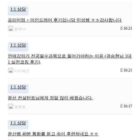
1:1 상담
프리미엄 + 마인드케어 후기입니당 민성쌤 ㅎㅎ감사합니다
10-21
윤유나
1:1 상담
연애강의가 전공필수과목으로 들어가야하는 이유 (권승현님 1대
1 실전코칭 후기)
10-21
디카페인
1:1 상담
윤선 컨설턴트님에게 정말 많이 배웠습니다.
10-17
호호호
1:1 상담
윤선쌤 40분 통화를 듣고 속이 후련하네요 ㅎㅎ